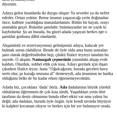
diyorum.
Adaya gelen insanlarda iki duygu oluşur: Ya severler ya da nefret
ederler. Ortası yoktur. Bense insanın yaşayacağı yerin doğmadan
önce, kalbine yazıldığına inananlardanım. Bütün bir hayatı, orayı
aramakla geçer. Bulanlar şanslıdır; bulamayanlar ise ne yazık ki
kaybolurlar. Şu an burada, bu güzel adada yaşayan herkes işte o
şanslılar grubuna dâhil olanlardır.
Akşamüstü ve rezervasyonsuz gelmişseniz adaya, kalacak yer
bulmak sorun olabiliyor. Bende de öyle oldu ama bunu sonraları
şans olarak değerlendirdim hep; çünkü Hatice teyzeyi tanıdım bu
sayede. O akşam,
Namazgah çeşmesinin
yanındaki ahşap evde
kaldım. Oturduk, sohbet ettik çok kısa. Adayı gezmek için dışarı
çıkarken Hatice teyze, bana “Oğulcağızım, burada geceleri hava
serin olur, şu kazağı omzuna al” demeseydi, ada insanının ne harika
olduğunu belki de bu kadar erken öğrenemeyecektim.
Adada biz, çocuklara ‘dada’ deriz.
Ada
dadalarının büyük yürekli
olduklarını öğrenmem de çok kısa sürdü. Yaşadıkları yerin dört
tarafının da deniz olmasının bunda elbet etkisi var ama yalnız bu
değil; ada dadaları, burada öyle özgür, öyle kendi tavında büyüyor
ki kalpleri kocaman oluyor ve herkes için bir yer bulunuyor orada.