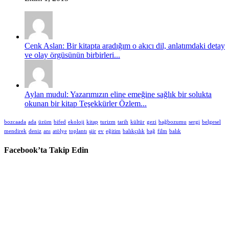
Cenk Aslan: Bir kitapta aradığım o akıcı dil, anlatımdaki detay
ve olay örgüsünün birbirleri...
Aylan mudul: Yazarımızın eline emeğine sağlık bir solukta
okunan bir kitap Teşekkürler Özlem...
bozcaada
ada
üzüm
bifed
ekoloji
kitap
turizm
tarih
kültür
gezi
bağbozumu
sergi
belgesel
mendirek
deniz
anı
atölye
toplantı
şiir
ev
eğitim
balıkçılık
bağ
film
balık
Facebook’ta Takip Edin