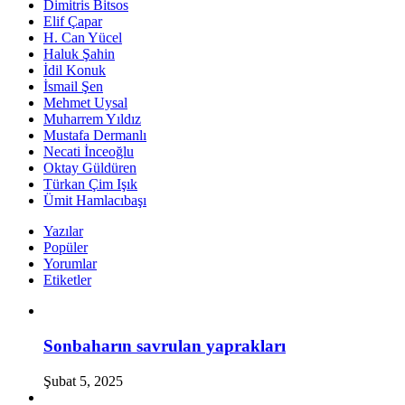
Dimitris Bitsos
Elif Çapar
H. Can Yücel
Haluk Şahin
İdil Konuk
İsmail Şen
Mehmet Uysal
Muharrem Yıldız
Mustafa Dermanlı
Necati İnceoğlu
Oktay Güldüren
Türkan Çim Işık
Ümit Hamlacıbaşı
Yazılar
Popüler
Yorumlar
Etiketler
Sonbaharın savrulan yaprakları
Şubat 5, 2025