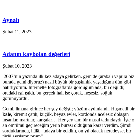
Aynalı
Şubat 11, 2023
Adanın kaybolan değerleri
Şubat 10, 2023
2007’nin yazında ilk kez adaya gelirken, gemide (arabalı vapura biz
burada gemi diyoruz) nasıl büyük bir şaşkınlık yaşadığımı dün gibi
hatırlıyorum. İnternette fotoğraflarda gördüğüm ada, bu değildi;
oradaki ışıl ışıldı, bu gerçek hali ise çorak, neşesiz, soğuk
görünüyordu.
Gemi, limana girince her şey değişti; yüzüm aydınlandı. Haşmetli bir
kale
, kiremit çatılı, küçük, beyaz evler, kordonda acelesiz dolaşan
insanlar, martılar, kargalar… Her şey tam bir masal tadındaydı. İşte o
an ömrümü geçireceğim yerin burası olduğuna karar verdim. Şimdi
sorduklarında, hâlâ, “adaya bir geldim, on yıl olacak neredeyse, bir
türlü ayrılamıyorum”