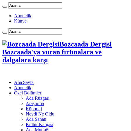
Abonelik
Künye
Bozcaada Dergisi
Bozcaada'ya vuran fırtınalara ve
dalgalara karşı
Ana Sayfa
Abonelik
Özel Bölümler
Ada Rüzgarı
Araştırma
Röportaj
Neydi Ne Oldu
Ada Sanatı
Kültür Kargası
Ada Mutfağı