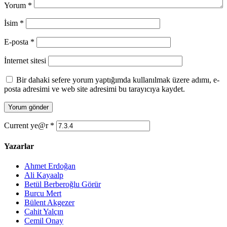
Yorum
*
İsim
*
E-posta
*
İnternet sitesi
Bir dahaki sefere yorum yaptığımda kullanılmak üzere adımı, e-
posta adresimi ve web site adresimi bu tarayıcıya kaydet.
Current ye@r
*
Yazarlar
Ahmet Erdoğan
Ali Kayaalp
Betül Berberoğlu Görür
Burcu Mert
Bülent Akgezer
Cahit Yalçın
Cemil Onay