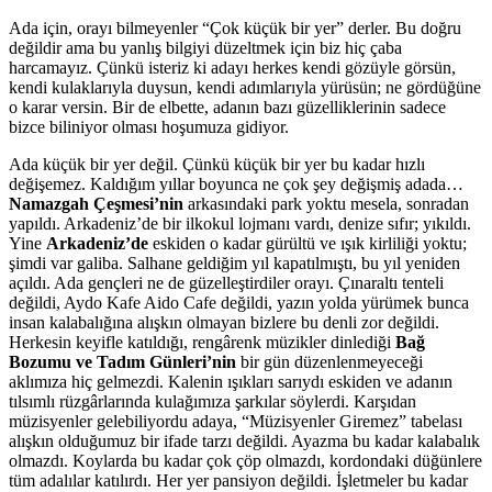
Ada için, orayı bilmeyenler “Çok küçük bir yer” derler. Bu doğru
değildir ama bu yanlış bilgiyi düzeltmek için biz hiç çaba
harcamayız. Çünkü isteriz ki adayı herkes kendi gözüyle görsün,
kendi kulaklarıyla duysun, kendi adımlarıyla yürüsün; ne gördüğüne
o karar versin. Bir de elbette, adanın bazı güzelliklerinin sadece
bizce biliniyor olması hoşumuza gidiyor.
Ada küçük bir yer değil. Çünkü küçük bir yer bu kadar hızlı
değişemez. Kaldığım yıllar boyunca ne çok şey değişmiş adada…
Namazgah Çeşmesi’nin
arkasındaki park yoktu mesela, sonradan
yapıldı. Arkadeniz’de bir ilkokul lojmanı vardı, denize sıfır; yıkıldı.
Yine
Arkadeniz’de
eskiden o kadar gürültü ve ışık kirliliği yoktu;
şimdi var galiba. Salhane geldiğim yıl kapatılmıştı, bu yıl yeniden
açıldı. Ada gençleri ne de güzelleştirdiler orayı. Çınaraltı tenteli
değildi, Aydo Kafe Aido Cafe değildi, yazın yolda yürümek bunca
insan kalabalığına alışkın olmayan bizlere bu denli zor değildi.
Herkesin keyifle katıldığı, rengârenk müzikler dinlediği
Bağ
Bozumu ve Tadım Günleri’nin
bir gün düzenlenmeyeceği
aklımıza hiç gelmezdi. Kalenin ışıkları sarıydı eskiden ve adanın
tılsımlı rüzgârlarında kulağımıza şarkılar söylerdi. Karşıdan
müzisyenler gelebiliyordu adaya, “Müzisyenler Giremez” tabelası
alışkın olduğumuz bir ifade tarzı değildi. Ayazma bu kadar kalabalık
olmazdı. Koylarda bu kadar çok çöp olmazdı, kordondaki düğünlere
tüm adalılar katılırdı. Her yer pansiyon değildi. İşletmeler bu kadar