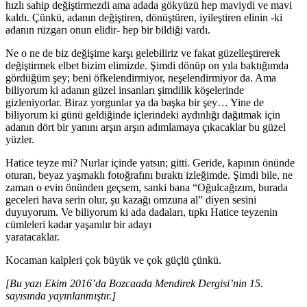
hızlı sahip değiştirmezdi ama adada gökyüzü hep maviydi ve mavi
kaldı. Çünkü, adanın değiştiren, dönüştüren, iyileştiren elinin -ki
adanın rüzgarı onun elidir- hep bir bildiği vardı.
Ne o ne de biz değişime karşı gelebiliriz ve fakat güzelleştirerek
değiştirmek elbet bizim elimizde. Şimdi dönüp on yıla baktığımda
gördüğüm şey; beni öfkelendirmiyor, neşelendirmiyor da. Ama
biliyorum ki adanın güzel insanları şimdilik köşelerinde
gizleniyorlar. Biraz yorgunlar ya da başka bir şey… Yine de
biliyorum ki günü geldiğinde içlerindeki aydınlığı dağıtmak için
adanın dört bir yanını arşın arşın adımlamaya çıkacaklar bu güzel
yüzler.
Hatice teyze mi? Nurlar içinde yatsın; gitti. Geride, kapının önünde
oturan, beyaz yaşmaklı fotoğrafını bıraktı izleğimde. Şimdi bile, ne
zaman o evin önünden geçsem, sanki bana “Oğulcağızım, burada
geceleri hava serin olur, şu kazağı omzuna al” diyen sesini
duyuyorum. Ve biliyorum ki ada dadaları, tıpkı Hatice teyzenin
cümleleri kadar yaşanılır bir adayı
yaratacaklar.
Kocaman kalpleri çok büyük ve çok güçlü çünkü.
[Bu yazı Ekim 2016’da Bozcaada Mendirek Dergisi’nin 15.
sayısında yayınlanmıştır.]