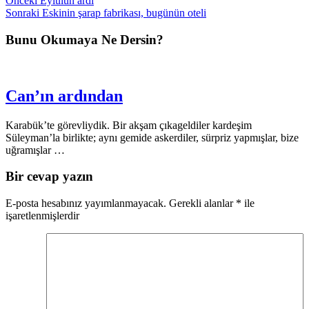
Önceki
Eylülün ardı
Sonraki
Eskinin şarap fabrikası, bugünün oteli
Bunu Okumaya Ne Dersin?
Can’ın ardından
Karabük’te görevliydik. Bir akşam çıkageldiler kardeşim
Süleyman’la birlikte; aynı gemide askerdiler, sürpriz yapmışlar, bize
uğramışlar …
Bir cevap yazın
E-posta hesabınız yayımlanmayacak.
Gerekli alanlar
*
ile
işaretlenmişlerdir