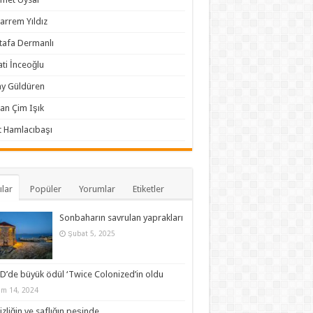
rrem Yıldız
afa Dermanlı
ti İnceoğlu
y Güldüren
an Çim Işık
 Hamlacıbaşı
ılar
Popüler
Yorumlar
Etiketler
Sonbaharın savrulan yaprakları
Şubat 5, 2025
D’de büyük ödül ‘Twice Colonized’in oldu
im 14, 2024
zliğin ve saflığın peşinde