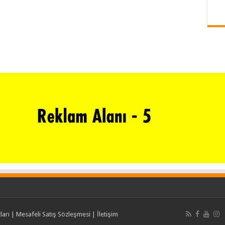
ları
|
Mesafeli Satış Sözleşmesi
|
İletişim