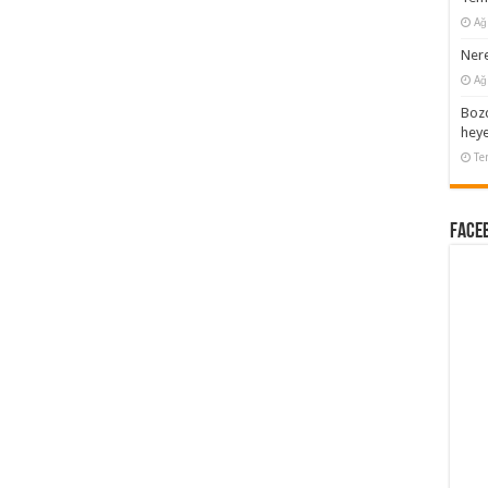
Ağ
Nere
Ağ
Bozc
heye
Te
Faceb