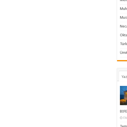
Muha
Must
Neca
Okta
Türk
Ümit
Yaz
BIFE
Ek
Temi