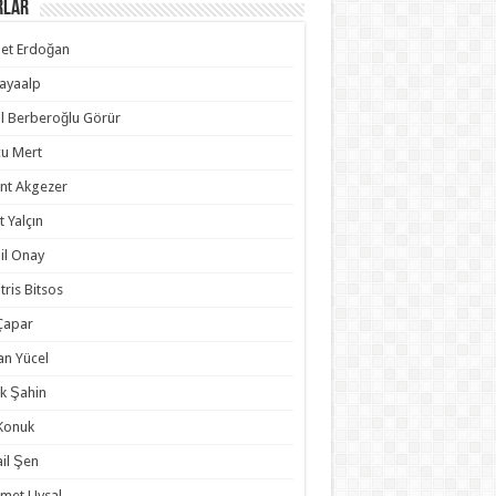
rlar
et Erdoğan
Kayaalp
l Berberoğlu Görür
u Mert
nt Akgezer
t Yalçın
il Onay
tris Bitsos
 Çapar
an Yücel
k Şahin
 Konuk
il Şen
met Uysal