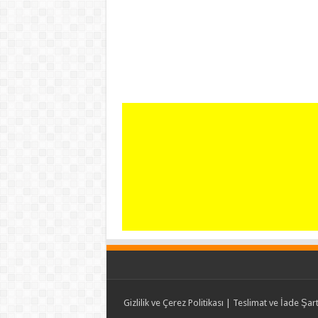
Gizlilik ve Çerez Politikası
|
Teslimat ve İade Şart