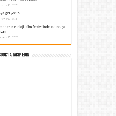
ustos 10, 2023
ye gidiyoruz?
ustos 9, 2023
aada’nın ekolojik film festivalinde 10’uncu yıl
canı
mmuz 25, 2023
ook’ta Takip Edin