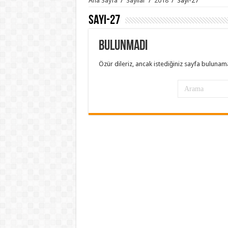
Ana Sayfa
/
Sayılar
/
2018
/
Sayı-27
Sayı-27
Bulunmadı
Özür dileriz, ancak istediğiniz sayfa bulunam