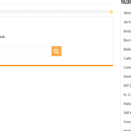
Yaza
Ahm
Ali 
Betü
adı.
Burc
Büle
Cahi
Cem
Dimi
Elif
H. C
Halu
İdil
İsma
Meh