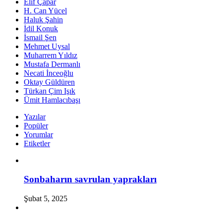
Elif Çapar
H. Can Yücel
Haluk Şahin
İdil Konuk
İsmail Şen
Mehmet Uysal
Muharrem Yıldız
Mustafa Dermanlı
Necati İnceoğlu
Oktay Güldüren
Türkan Çim Işık
Ümit Hamlacıbaşı
Yazılar
Popüler
Yorumlar
Etiketler
Sonbaharın savrulan yaprakları
Şubat 5, 2025