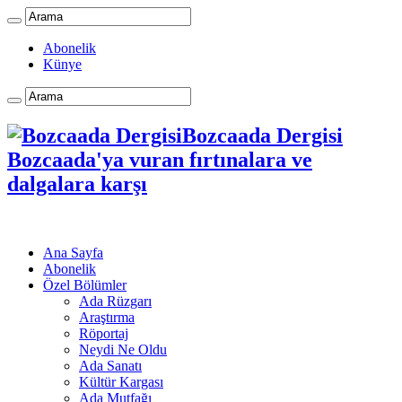
Abonelik
Künye
Bozcaada Dergisi
Bozcaada'ya vuran fırtınalara ve
dalgalara karşı
Ana Sayfa
Abonelik
Özel Bölümler
Ada Rüzgarı
Araştırma
Röportaj
Neydi Ne Oldu
Ada Sanatı
Kültür Kargası
Ada Mutfağı