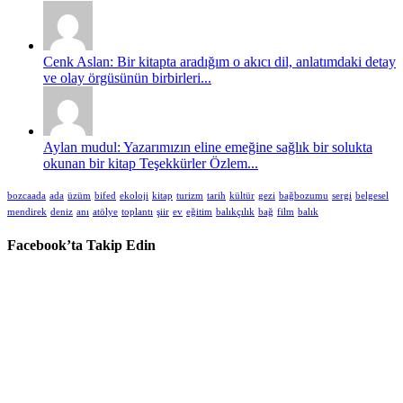
Cenk Aslan: Bir kitapta aradığım o akıcı dil, anlatımdaki detay
ve olay örgüsünün birbirleri...
Aylan mudul: Yazarımızın eline emeğine sağlık bir solukta
okunan bir kitap Teşekkürler Özlem...
bozcaada
ada
üzüm
bifed
ekoloji
kitap
turizm
tarih
kültür
gezi
bağbozumu
sergi
belgesel
mendirek
deniz
anı
atölye
toplantı
şiir
ev
eğitim
balıkçılık
bağ
film
balık
Facebook’ta Takip Edin