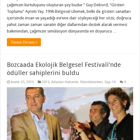
çağımızın kurtuluşunu oluşturan şey budur.” Guy Debord, “Gösteri
Toplumu” Ayrıntı Yay. 1996 Belgesel izlemek, belki de gösteri sanatları
içerisinde insan ve yaşadığı evrene dair söyleyeceği her sözü, doğruca
yahut zaman zaman sanatın diğer dallarından destek alarak vermesi
bakımından, çağımızın simülasyon dünyasında en doyurucu …
Yazının Devamı »
Bozcaada Ekolojik Belgesel Festivali’nde
ödüller sahiplerini buldu
Aralık 25, 2015
2015
,
Adadan Haberler
,
Etkinliklerden
,
Sayı-10
0