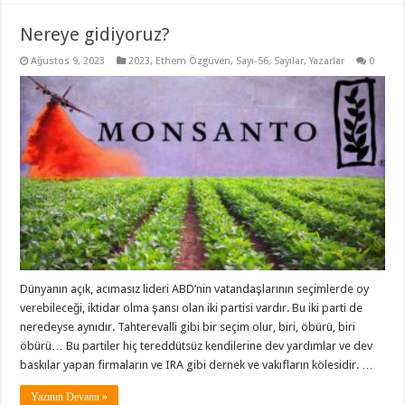
Nereye gidiyoruz?
Ağustos 9, 2023
2023
,
Ethem Özgüven
,
Sayı-56
,
Sayılar
,
Yazarlar
0
Dünyanın açık, acımasız lideri ABD’nin vatandaşlarının seçimlerde oy
verebileceği, iktidar olma şansı olan iki partisi vardır. Bu iki parti de
neredeyse aynıdır. Tahterevalli gibi bir seçim olur, biri, öbürü, biri
öbürü… Bu partiler hiç tereddütsüz kendilerine dev yardımlar ve dev
baskılar yapan firmaların ve IRA gibi dernek ve vakıfların kölesidir. …
Yazının Devamı »