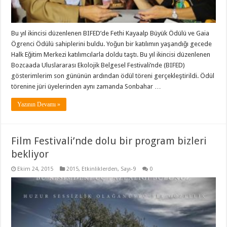
Bu yıl ikincisi düzenlenen BIFED’de Fethi Kayaalp Büyük Ödülü ve Gaia
Ögrenci Ödülü sahiplerini buldu. Yoğun bir katılımın yaşandığı gecede
Halk Eğitim Merkezi katılımcılarla doldu taştı. Bu yıl ikincisi düzenlenen
Bozcaada Uluslararası Ekolojik Belgesel Festivali’nde (BIFED)
gösterimlerim son gününün ardından ödül töreni gerçekleştirildi. Ödül
törenine jüri üyelerinden aynı zamanda Sonbahar …
Yazının Devamı »
Film Festivali’nde dolu bir program bizleri
bekliyor
Ekim 24, 2015
2015
,
Etkinliklerden
,
Sayı-9
0