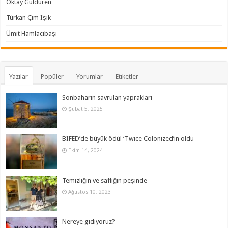
Oktay Güldüren
Türkan Çim Işık
Ümit Hamlacıbaşı
Yazılar
Popüler
Yorumlar
Etiketler
Sonbaharın savrulan yaprakları
Şubat 5, 2025
BIFED’de büyük ödül ‘Twice Colonized’in oldu
Ekim 14, 2024
Temizliğin ve saflığın peşinde
Ağustos 10, 2023
Nereye gidiyoruz?