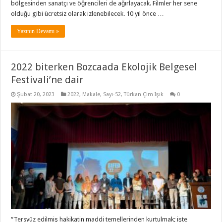
bölgesinden sanatçı ve öğrencileri de ağırlayacak. Filmler her sene
olduğu gibi ücretsiz olarak izlenebilecek. 10 yıl önce …
Yazının Devamı »
2022 biterken Bozcaada Ekolojik Belgesel
Festivali’ne dair
Şubat 20, 2023
2022
,
Makale
,
Sayı-52
,
Türkan Çim Işık
0
“Tersyüz edilmiş hakikatin maddi temellerinden kurtulmak; işte