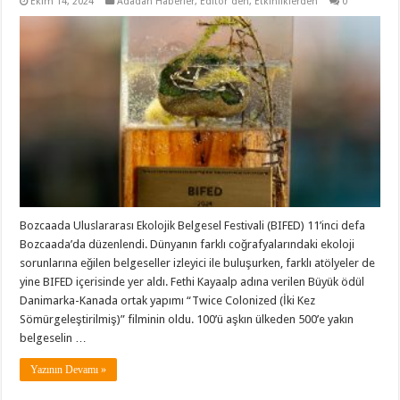
Ekim 14, 2024
Adadan Haberler
,
Editör'den
,
Etkinliklerden
0
Bozcaada Uluslararası Ekolojik Belgesel Festivali (BIFED) 11’inci defa
Bozcaada’da düzenlendi. Dünyanın farklı coğrafyalarındaki ekoloji
sorunlarına eğilen belgeseller izleyici ile buluşurken, farklı atölyeler de
yine BIFED içerisinde yer aldı. Fethi Kayaalp adına verilen Büyük ödül
Danimarka-Kanada ortak yapımı “Twice Colonized (İki Kez
Sömürgeleştirilmiş)” filminin oldu. 100’ü aşkın ülkeden 500’e yakın
belgeselin …
Yazının Devamı »