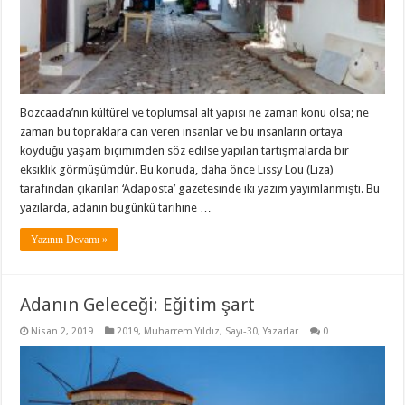
Bozcaada’nın kültürel ve toplumsal alt yapısı ne zaman konu olsa; ne
zaman bu topraklara can veren insanlar ve bu insanların ortaya
koyduğu yaşam biçimimden söz edilse yapılan tartışmalarda bir
eksiklik görmüşümdür. Bu konuda, daha önce Lissy Lou (Liza)
tarafından çıkarılan ‘Adaposta’ gazetesinde iki yazım yayımlanmıştı. Bu
yazılarda, adanın bugünkü tarihine …
Yazının Devamı »
Adanın Geleceği: Eğitim şart
Nisan 2, 2019
2019
,
Muharrem Yıldız
,
Sayı-30
,
Yazarlar
0