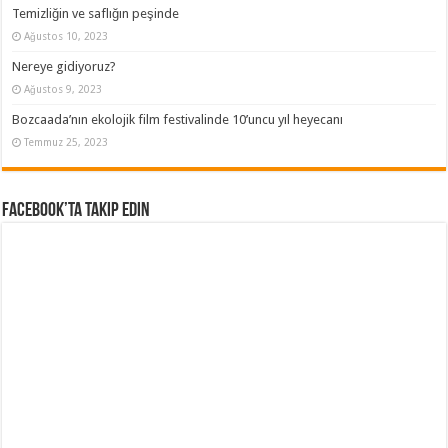
Temizliğin ve saflığın peşinde
Ağustos 10, 2023
Nereye gidiyoruz?
Ağustos 9, 2023
Bozcaada’nın ekolojik film festivalinde 10’uncu yıl heyecanı
Temmuz 25, 2023
Facebook’ta Takip Edin