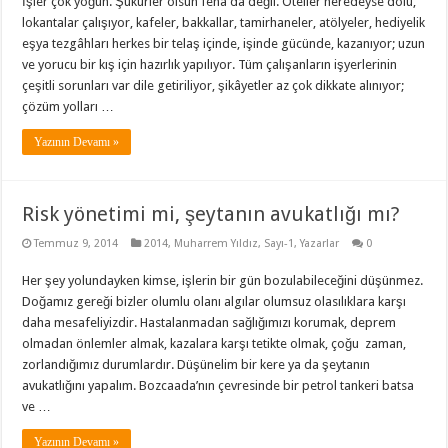
İşler çok yoğun. Şükürler olsun fena da değil. Oteller neredeyse dolu,
lokantalar çalışıyor, kafeler, bakkallar, tamirhaneler, atölyeler, hediyelik
eşya tezgâhları herkes bir telaş içinde, işinde gücünde, kazanıyor; uzun
ve yorucu bir kış için hazırlık yapılıyor. Tüm çalışanların işyerlerinin
çeşitli sorunları var dile getiriliyor, şikâyetler az çok dikkate alınıyor;
çözüm yolları …
Yazının Devamı »
Risk yönetimi mi, şeytanın avukatlığı mı?
Temmuz 9, 2014
2014
,
Muharrem Yıldız
,
Sayı-1
,
Yazarlar
0
Her şey yolundayken kimse, işlerin bir gün bozulabileceğini düşünmez.
Doğamız gereği bizler olumlu olanı algılar olumsuz olasılıklara karşı
daha mesafeliyizdir. Hastalanmadan sağlığımızı korumak, deprem
olmadan önlemler almak, kazalara karşı tetikte olmak, çoğu zaman,
zorlandığımız durumlardır. Düşünelim bir kere ya da şeytanın
avukatlığını yapalım. Bozcaada’nın çevresinde bir petrol tankeri batsa
ve …
Yazının Devamı »