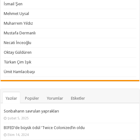
İsmail Şen
Mehmet Uysal
Muharrem Yıldız
Mustafa Dermanlı
Necati İnceoğlu
Oktay Güldüren
Türkan Çim Işık
Ümit Hamlacıbaşı
Yazılar
Popüler
Yorumlar
Etiketler
Sonbaharın savrulan yaprakları
Şubat 5, 2025
BIFED’de büyük ödül ‘Twice Colonized’in oldu
Ekim 14, 2024