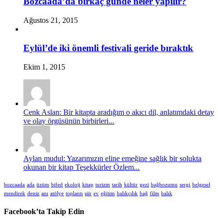
Bozcaada’da birkaç günde neler yapılır?
Ağustos 21, 2015
Eylül’de iki önemli festivali geride bıraktık
Ekim 1, 2015
Cenk Aslan: Bir kitapta aradığım o akıcı dil, anlatımdaki detay
ve olay örgüsünün birbirleri...
Aylan mudul: Yazarımızın eline emeğine sağlık bir solukta
okunan bir kitap Teşekkürler Özlem...
bozcaada
ada
üzüm
bifed
ekoloji
kitap
turizm
tarih
kültür
gezi
bağbozumu
sergi
belgesel
mendirek
deniz
anı
atölye
toplantı
şiir
ev
eğitim
balıkçılık
bağ
film
balık
Facebook’ta Takip Edin