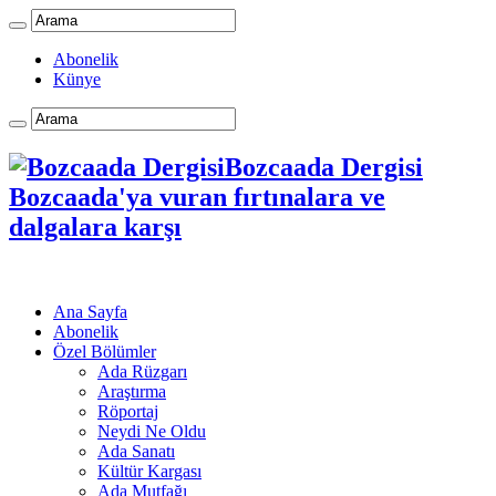
Abonelik
Künye
Bozcaada Dergisi
Bozcaada'ya vuran fırtınalara ve
dalgalara karşı
Ana Sayfa
Abonelik
Özel Bölümler
Ada Rüzgarı
Araştırma
Röportaj
Neydi Ne Oldu
Ada Sanatı
Kültür Kargası
Ada Mutfağı