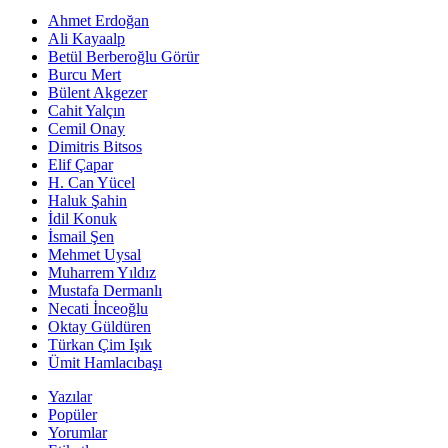
Ahmet Erdoğan
Ali Kayaalp
Betül Berberoğlu Görür
Burcu Mert
Bülent Akgezer
Cahit Yalçın
Cemil Onay
Dimitris Bitsos
Elif Çapar
H. Can Yücel
Haluk Şahin
İdil Konuk
İsmail Şen
Mehmet Uysal
Muharrem Yıldız
Mustafa Dermanlı
Necati İnceoğlu
Oktay Güldüren
Türkan Çim Işık
Ümit Hamlacıbaşı
Yazılar
Popüler
Yorumlar