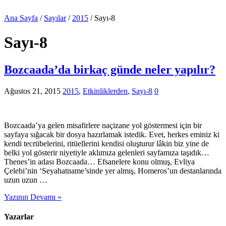
Ana Sayfa
/
Sayılar
/
2015
/
Sayı-8
Sayı-8
Bozcaada’da birkaç günde neler yapılır?
Ağustos 21, 2015
2015
,
Etkinliklerden
,
Sayı-8
0
Bozcaada’ya gelen misafirlere naçizane yol göstermesi için bir
sayfaya sığacak bir dosya hazırlamak istedik. Evet, herkes eminiz ki
kendi tecrübelerini, ritüellerini kendisi oluşturur lâkin biz yine de
belki yol gösterir niyetiyle aklımıza gelenleri sayfamıza taşıdık…
Thenes’in adası Bozcaada… Efsanelere konu olmuş, Evliya
Çelebi’nin ‘Seyahatname’sinde yer almış, Homeros’un destanlarında
uzun uzun …
Yazının Devamı »
Yazarlar