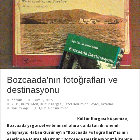
Bozcaada’nın fotoğrafları ve
destinasyonu
admin
Ekim 5, 2015
2015
,
Burcu Mert
,
Kültür Kargası
,
Özel Bölümler
,
Sayı-9
,
Yazarlar
Yorum Yap
1,871 Görünümler
Kültür Kargası köşemize,
Bozcaada’yı görsel ve bilimsel olarak anlatan iki önemli
çalışmaya; Hakan Gürüney’in “Bozcaada Fotoğrafları” isimli
eserine ve Murat Aksu’nun “Bozcaada Destinasyonu” kitabına