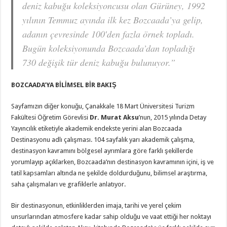
deniz kabuğu koleksiyoncusu olan Gürüney, 1992
yılının Temmuz ayında ilk kez Bozcaada’ya gelip,
adanın çevresinde 100′den fazla örnek topladı.
Bugün koleksiyonunda Bozcaada’dan topladığı
730 değişik tür deniz kabuğu bulunuyor.”
BOZCAADA’YA BİLİMSEL BİR BAKIŞ
Sayfamızın diğer konuğu, Çanakkale 18 Mart Üniversitesi Turizm
Fakültesi Öğretim Görevlisi
Dr. Murat Aksu
’nun, 2015 yılında Detay
Yayıncılık etiketiyle akademik endekste yerini alan Bozcaada
Destinasyonu adlı çalışması. 104 sayfalık yarı akademik çalışma,
destinasyon kavramını bölgesel ayrımlara göre farklı şekillerde
yorumlayıp açıklarken, Bozcaada’nın destinasyon kavramının içini, iş ve
tatil kapsamları altında ne şekilde doldurduğunu, bilimsel araştırma,
saha çalışmaları ve grafiklerle anlatıyor.
Bir destinasyonun, etkinliklerden imaja, tarihi ve yerel çekim
unsurlarından atmosfere kadar sahip olduğu ve vaat ettiği her noktayı