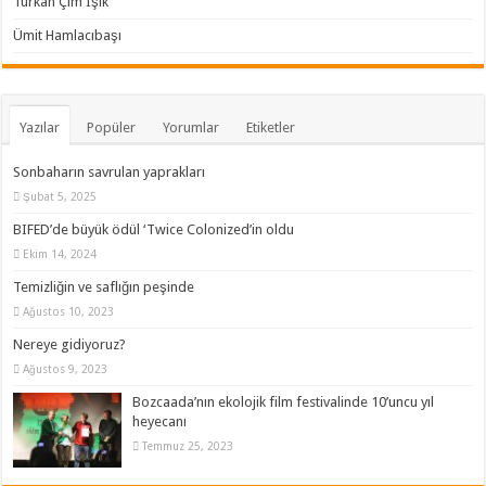
Türkan Çim Işık
Ümit Hamlacıbaşı
Yazılar
Popüler
Yorumlar
Etiketler
Sonbaharın savrulan yaprakları
Şubat 5, 2025
BIFED’de büyük ödül ‘Twice Colonized’in oldu
Ekim 14, 2024
Temizliğin ve saflığın peşinde
Ağustos 10, 2023
Nereye gidiyoruz?
Ağustos 9, 2023
Bozcaada’nın ekolojik film festivalinde 10’uncu yıl
heyecanı
Temmuz 25, 2023