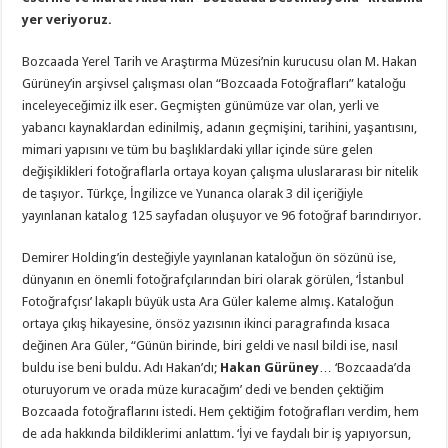
yer veriyoruz.
Bozcaada Yerel Tarih ve Araştırma Müzesi’nin kurucusu olan M. Hakan
Gürüney’in arşivsel çalışması olan “Bozcaada Fotoğrafları” kataloğu
inceleyeceğimiz ilk eser. Geçmişten günümüze var olan, yerli ve
yabancı kaynaklardan edinilmiş, adanın geçmişini, tarihini, yaşantısını,
mimari yapısını ve tüm bu başlıklardaki yıllar içinde süre gelen
değişiklikleri fotoğraflarla ortaya koyan çalışma uluslararası bir nitelik
de taşıyor. Türkçe, İngilizce ve Yunanca olarak 3 dil içeriğiyle
yayınlanan katalog 125 sayfadan oluşuyor ve 96 fotoğraf barındırıyor.
Demirer Holding’in desteğiyle yayınlanan kataloğun ön sözünü ise,
dünyanın en önemli fotoğrafçılarından biri olarak görülen, ‘İstanbul
Fotoğrafçısı’ lakaplı büyük usta Ara Güler kaleme almış. Kataloğun
ortaya çıkış hikayesine, önsöz yazısının ikinci paragrafında kısaca
değinen Ara Güler, “Günün birinde, biri geldi ve nasıl bildi ise, nasıl
buldu ise beni buldu. Adı Hakan’dı;
Hakan Gürüney
… ‘Bozcaada’da
oturuyorum ve orada müze kuracağım’ dedi ve benden çektiğim
Bozcaada fotoğraflarını istedi. Hem çektiğim fotoğrafları verdim, hem
de ada hakkında bildiklerimi anlattım. ‘İyi ve faydalı bir iş yapıyorsun,