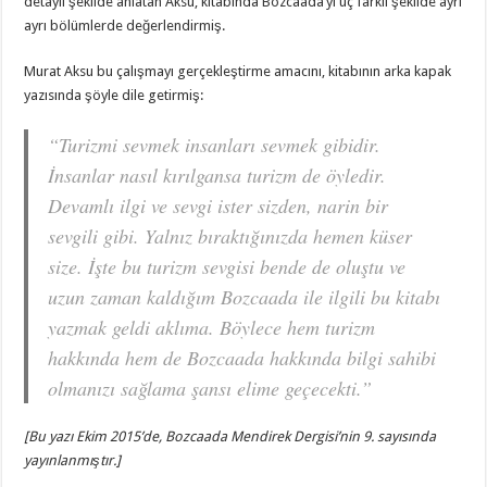
detaylı şekilde anlatan Aksu, kitabında Bozcaada’yı üç farklı şekilde ayrı
ayrı bölümlerde değerlendirmiş.
Murat Aksu bu çalışmayı gerçekleştirme amacını, kitabının arka kapak
yazısında şöyle dile getirmiş:
“Turizmi sevmek insanları sevmek gibidir.
İnsanlar nasıl kırılgansa turizm de öyledir.
Devamlı ilgi ve sevgi ister sizden, narin bir
sevgili gibi. Yalnız bıraktığınızda hemen küser
size. İşte bu turizm sevgisi bende de oluştu ve
uzun zaman kaldığım Bozcaada ile ilgili bu kitabı
yazmak geldi aklıma. Böylece hem turizm
hakkında hem de Bozcaada hakkında bilgi sahibi
olmanızı sağlama şansı elime geçecekti.”
[Bu yazı Ekim 2015’de, Bozcaada Mendirek Dergisi’nin 9. sayısında
yayınlanmıştır.]