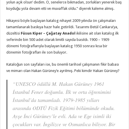
yolun açık olsun’ dedim. O, senelerce bıkmadan, zorlukları yenerek baş
koyduğu yola devam etti ve muvaffak oldu.” diyerek kaleme almış.
Hikayesi böyle başlayan katalog nihayet 2009 yılında ön çalışmaları
tamamlanarak baskıya hazır hale getirildi. Tasarımı Betül Cankara’ya,
düzeltisi
Füsun Kiper – Çağatay Anadol
ikilisine ait olan katalog ilk
seferinde bin 500 adet olarak limitli sayıda basıldı. 1900 – 1909
dönemi fotoğraflarıyla başlayan katalog 1950 sonrası kısa bir
dönemin fotoğrafları ile son buluyor.
Kataloğun son sayfaları ise, bu önemli tarihsel çalışmanın fikir babası
ve mimarı olan Hakan Gürüney’e ayrılmış. Peki kimdir Hakan Gürüney?
“UNESCO ödüllü M. Hakan Gürüney 1961
İstanbul Fener doğumlu. İlk ve orta öğrenimini
İstanbul’da tamamladı. 1979-1985 yılları
arasında ODTÜ Fizik Eğitimi bölümünde okudu.
Ayşe İnci Gürüney’le evli. Ada ve Ege isimli iki
çocukları var. İngilizce ve Osmanlıca biliyor. Bir