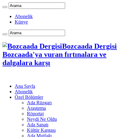
Abonelik
Künye
Bozcaada Dergisi
Bozcaada'ya vuran fırtınalara ve
dalgalara karşı
Ana Sayfa
Abonelik
Özel Bölümler
Ada Rüzgarı
Araştırma
Röportaj
Neydi Ne Oldu
Ada Sanatı
Kültür Kargası
Ada Mutfağı