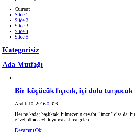
Current
Slide 1
Slide 2
Slide 3
Slide 4
Slide 5
Kategorisiz
Ada Mutfağı
Bir küçücük fıçıcık, içi dolu turşucuk
Aralık 10, 2016
0
826
Her ne kadar başlıktaki bilmecenin cevabı “limon” olsa da, bu
güzel bilmeceyi duyunca aklıma gelen …
Devamını Oku