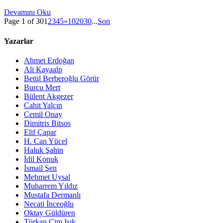
Devamını Oku
Page 1 of 30
1
2
3
4
5
»
10
20
30
...
Son
Yazarlar
Ahmet Erdoğan
Ali Kayaalp
Betül Berberoğlu Görür
Burcu Mert
Bülent Akgezer
Cahit Yalçın
Cemil Onay
Dimitris Bitsos
Elif Çapar
H. Can Yücel
Haluk Şahin
İdil Konuk
İsmail Şen
Mehmet Uysal
Muharrem Yıldız
Mustafa Dermanlı
Necati İnceoğlu
Oktay Güldüren
Türkan Çim Işık