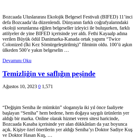
Bozcaada Uluslararası Ekolojik Belgesel Festivali (BIFED) 11’inci
defa Bozcaada’da düzenlendi. Dünyanın farklı coğrafyalarındaki
ekoloji sorunlarına eğilen belgeseller izleyici ile buluşurken, farklı
atölyeler de yine BIFED içerisinde yer aldı. Fethi Kayaalp adına
verilen Büyük ödül Danimarka-Kanada ortak yapımı “Twice
Colonized (İki Kez Sömürgeleştirilmiş)” filminin oldu. 100’ü aşkın
ülkeden 500’e yakın belgeselin …
Devamını Oku
Temizliğin ve saflığın peşinde
Ağustos 10, 2023
0
1,571
“Değişim Seniha ile mümkün” sloganıyla iki yıl önce faaliyete
başlayan “Seniha” hem bedene, hem doğaya saygılı ürünlerin yer
aldığı bir marka. Online olarak hizmet veren sitesi haricinde,
Bozcaada Kasaba içerisinde yer alan dükkânları da yaz boyunca
açık. Kişiye özel önerilerin yer aldığı Seniha’yı Doktor Sadiye Kuş
ve Doktor Hasan Kuş, …