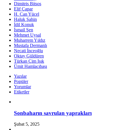
Dimitris Bitsos
Elif Çapar
H. Can Yücel
Haluk Şahin
İdil Konuk
İsmail Şen
Mehmet Uysal
Muharrem Yıldız
Mustafa Dermanlı
Necati İnceoğlu
Oktay Güldüren
Türkan Çim Işık
Ümit Hamlacıbaşı
Yazılar
Popüler
Yorumlar
Etiketler
Sonbaharın savrulan yaprakları
Şubat 5, 2025