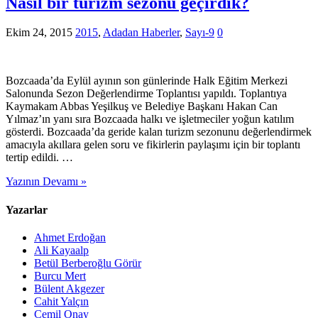
Nasıl bir turizm sezonu geçirdik?
Ekim 24, 2015
2015
,
Adadan Haberler
,
Sayı-9
0
Bozcaada’da Eylül ayının son günlerinde Halk Eğitim Merkezi
Salonunda Sezon Değerlendirme Toplantısı yapıldı. Toplantıya
Kaymakam Abbas Yeşilkuş ve Belediye Başkanı Hakan Can
Yılmaz’ın yanı sıra Bozcaada halkı ve işletmeciler yoğun katılım
gösterdi. Bozcaada’da geride kalan turizm sezonunu değerlendirmek
amacıyla akıllara gelen soru ve fikirlerin paylaşımı için bir toplantı
tertip edildi. …
Yazının Devamı »
Yazarlar
Ahmet Erdoğan
Ali Kayaalp
Betül Berberoğlu Görür
Burcu Mert
Bülent Akgezer
Cahit Yalçın
Cemil Onay