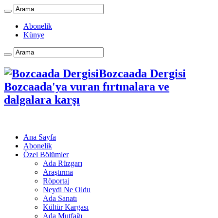
Abonelik
Künye
Bozcaada Dergisi
Bozcaada'ya vuran fırtınalara ve
dalgalara karşı
Ana Sayfa
Abonelik
Özel Bölümler
Ada Rüzgarı
Araştırma
Röportaj
Neydi Ne Oldu
Ada Sanatı
Kültür Kargası
Ada Mutfağı