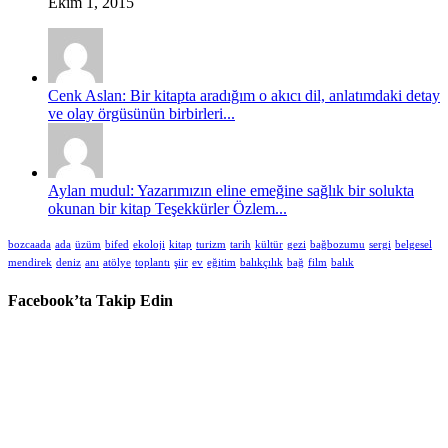
Ekim 1, 2015
Cenk Aslan: Bir kitapta aradığım o akıcı dil, anlatımdaki detay
ve olay örgüsünün birbirleri...
Aylan mudul: Yazarımızın eline emeğine sağlık bir solukta
okunan bir kitap Teşekkürler Özlem...
bozcaada
ada
üzüm
bifed
ekoloji
kitap
turizm
tarih
kültür
gezi
bağbozumu
sergi
belgesel
mendirek
deniz
anı
atölye
toplantı
şiir
ev
eğitim
balıkçılık
bağ
film
balık
Facebook’ta Takip Edin