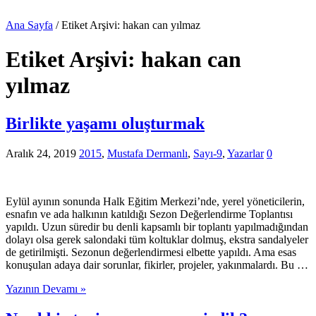
Ana Sayfa
/
Etiket Arşivi: hakan can yılmaz
Etiket Arşivi:
hakan can
yılmaz
Birlikte yaşamı oluşturmak
Aralık 24, 2019
2015
,
Mustafa Dermanlı
,
Sayı-9
,
Yazarlar
0
Eylül ayının sonunda Halk Eğitim Merkezi’nde, yerel yöneticilerin,
esnafın ve ada halkının katıldığı Sezon Değerlendirme Toplantısı
yapıldı. Uzun süredir bu denli kapsamlı bir toplantı yapılmadığından
dolayı olsa gerek salondaki tüm koltuklar dolmuş, ekstra sandalyeler
de getirilmişti. Sezonun değerlendirmesi elbette yapıldı. Ama esas
konuşulan adaya dair sorunlar, fikirler, projeler, yakınmalardı. Bu …
Yazının Devamı »