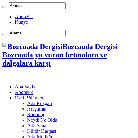
Abonelik
Künye
Bozcaada Dergisi
Bozcaada'ya vuran fırtınalara ve
dalgalara karşı
Ana Sayfa
Abonelik
Özel Bölümler
Ada Rüzgarı
Araştırma
Röportaj
Neydi Ne Oldu
Ada Sanatı
Kültür Kargası
Ada Mutfağı