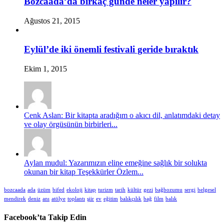
Bozcaada’da birkaç günde neler yapılır?
Ağustos 21, 2015
Eylül’de iki önemli festivali geride bıraktık
Ekim 1, 2015
Cenk Aslan: Bir kitapta aradığım o akıcı dil, anlatımdaki detay
ve olay örgüsünün birbirleri...
Aylan mudul: Yazarımızın eline emeğine sağlık bir solukta
okunan bir kitap Teşekkürler Özlem...
bozcaada
ada
üzüm
bifed
ekoloji
kitap
turizm
tarih
kültür
gezi
bağbozumu
sergi
belgesel
mendirek
deniz
anı
atölye
toplantı
şiir
ev
eğitim
balıkçılık
bağ
film
balık
Facebook’ta Takip Edin