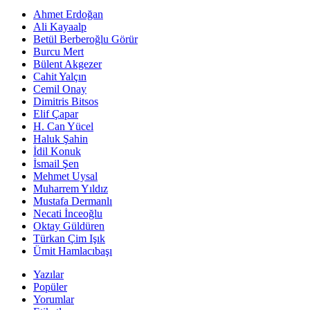
Ahmet Erdoğan
Ali Kayaalp
Betül Berberoğlu Görür
Burcu Mert
Bülent Akgezer
Cahit Yalçın
Cemil Onay
Dimitris Bitsos
Elif Çapar
H. Can Yücel
Haluk Şahin
İdil Konuk
İsmail Şen
Mehmet Uysal
Muharrem Yıldız
Mustafa Dermanlı
Necati İnceoğlu
Oktay Güldüren
Türkan Çim Işık
Ümit Hamlacıbaşı
Yazılar
Popüler
Yorumlar