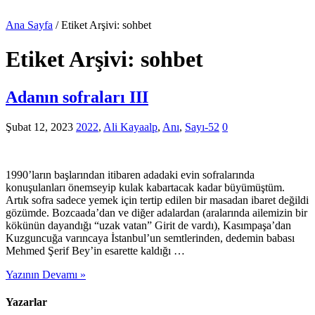
Ana Sayfa
/
Etiket Arşivi: sohbet
Etiket Arşivi:
sohbet
Adanın sofraları III
Şubat 12, 2023
2022
,
Ali Kayaalp
,
Anı
,
Sayı-52
0
1990’ların başlarından itibaren adadaki evin sofralarında
konuşulanları önemseyip kulak kabartacak kadar büyümüştüm.
Artık sofra sadece yemek için tertip edilen bir masadan ibaret değildi
gözümde. Bozcaada’dan ve diğer adalardan (aralarında ailemizin bir
kökünün dayandığı “uzak vatan” Girit de vardı), Kasımpaşa’dan
Kuzguncuğa varıncaya İstanbul’un semtlerinden, dedemin babası
Mehmed Şerif Bey’in esarette kaldığı …
Yazının Devamı »
Yazarlar