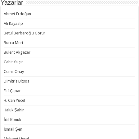
Yazarlar
Ahmet Erdoğan
Ali Kayaalp
Betül Berberoğlu Görür
Burcu Mert
Bülent Akgezer
Cahit Yalçın
Cemil Onay
Dimitris Bitsos
Elif Çapar
H. Can Yücel
Haluk Şahin
İdil Konuk
İsmail Şen
Mehmet Uysal