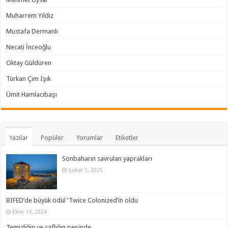
Muharrem Yıldız
Mustafa Dermanlı
Necati İnceoğlu
Oktay Güldüren
Türkan Çim Işık
Ümit Hamlacıbaşı
Yazılar
Popüler
Yorumlar
Etiketler
Sonbaharın savrulan yaprakları
Şubat 5, 2025
BIFED’de büyük ödül ‘Twice Colonized’in oldu
Ekim 14, 2024
Temizliğin ve saflığın peşinde