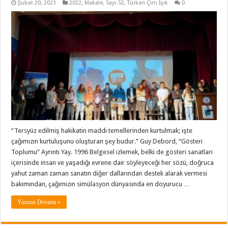
Şubat 20, 2023
2022
,
Makale
,
Sayı-52
,
Türkan Çim Işık
0
“Tersyüz edilmiş hakikatin maddi temellerinden kurtulmak; işte
çağımızın kurtuluşunu oluşturan şey budur.” Guy Debord, “Gösteri
Toplumu” Ayrıntı Yay. 1996 Belgesel izlemek, belki de gösteri sanatları
içerisinde insan ve yaşadığı evrene dair söyleyeceği her sözü, doğruca
yahut zaman zaman sanatın diğer dallarından destek alarak vermesi
bakımından, çağımızın simülasyon dünyasında en doyurucu …
Yazının Devamı »