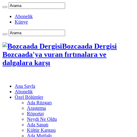
Abonelik
Künye
Bozcaada Dergisi
Bozcaada'ya vuran fırtınalara ve
dalgalara karşı
Ana Sayfa
Abonelik
Özel Bölümler
Ada Rüzgarı
Araştırma
Röportaj
Neydi Ne Oldu
Ada Sanatı
Kültür Kargası
Ada Mutfağı