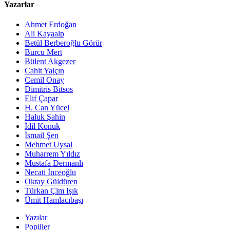
Yazarlar
Ahmet Erdoğan
Ali Kayaalp
Betül Berberoğlu Görür
Burcu Mert
Bülent Akgezer
Cahit Yalçın
Cemil Onay
Dimitris Bitsos
Elif Çapar
H. Can Yücel
Haluk Şahin
İdil Konuk
İsmail Şen
Mehmet Uysal
Muharrem Yıldız
Mustafa Dermanlı
Necati İnceoğlu
Oktay Güldüren
Türkan Çim Işık
Ümit Hamlacıbaşı
Yazılar
Popüler