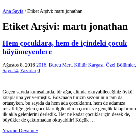
Ana Sayfa
/
Etiket Arşivi: martı jonathan
Etiket Arşivi:
martı jonathan
Hem çocuklara, hem de içindeki çocuk
büyümeyenlere
Ağustos 8, 2016
2016
,
Burcu Mert
,
Kültür Kargası
,
Özel Bölümler
,
Sayı-14
,
Yazarlar
0
Geçen sayıda kumsallarda, bir ağaç altında okuyabileceğiniz öykü
kitaplarına yer vermiştik. Bozcaada turizm sezonunun tam da
ortasıyken, bu sayıda da hem ada çocuklarını, hem de adamıza
misafirliğe gelen çocukları ilgilendiren çocuk ve gençlik kitaplarının
ilk akla gelenlerini derledik. Her ne kadar çocuklar için desek de,
büyükler de çaktırmadan okuyabilir! Küçük …
Yazının Devamı »