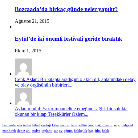
Bozcaada’da birkaç günde neler yapılır?
Ağustos 21, 2015
Eylül’de iki önemli festivali geride bıraktık
Ekim 1, 2015
Cenk Aslan: Bir kitapta aradığım o akıcı dil, anlatımdaki detay
ve olay örgüsünün birbirleri...
Aylan mudul: Yazarımızın eline emeğine sağlık bir solukta
okunan bir kitap Teşekkürler Özlem...
bozcaada
ada
üzüm
bifed
ekoloji
kitap
turizm
tarih
kültür
gezi
bağbozumu
sergi
belgesel
mendirek
deniz
anı
atölye
toplantı
şiir
ev
eğitim
balıkçılık
bağ
film
balık