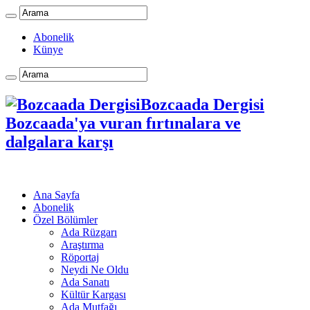
Abonelik
Künye
Bozcaada Dergisi
Bozcaada'ya vuran fırtınalara ve
dalgalara karşı
Ana Sayfa
Abonelik
Özel Bölümler
Ada Rüzgarı
Araştırma
Röportaj
Neydi Ne Oldu
Ada Sanatı
Kültür Kargası
Ada Mutfağı