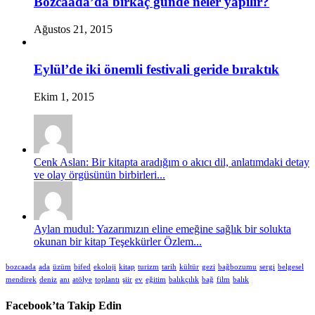
Bozcaada’da birkaç günde neler yapılır?
Ağustos 21, 2015
Eylül’de iki önemli festivali geride bıraktık
Ekim 1, 2015
Cenk Aslan: Bir kitapta aradığım o akıcı dil, anlatımdaki detay
ve olay örgüsünün birbirleri...
Aylan mudul: Yazarımızın eline emeğine sağlık bir solukta
okunan bir kitap Teşekkürler Özlem...
bozcaada
ada
üzüm
bifed
ekoloji
kitap
turizm
tarih
kültür
gezi
bağbozumu
sergi
belgesel
mendirek
deniz
anı
atölye
toplantı
şiir
ev
eğitim
balıkçılık
bağ
film
balık
Facebook’ta Takip Edin