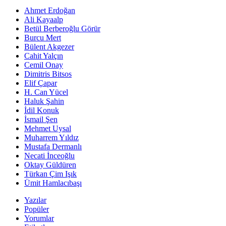
Ahmet Erdoğan
Ali Kayaalp
Betül Berberoğlu Görür
Burcu Mert
Bülent Akgezer
Cahit Yalçın
Cemil Onay
Dimitris Bitsos
Elif Çapar
H. Can Yücel
Haluk Şahin
İdil Konuk
İsmail Şen
Mehmet Uysal
Muharrem Yıldız
Mustafa Dermanlı
Necati İnceoğlu
Oktay Güldüren
Türkan Çim Işık
Ümit Hamlacıbaşı
Yazılar
Popüler
Yorumlar