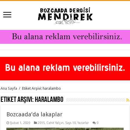
Ana Sayfa
/
Etiket Arşivi: haralambo
Etiket Arşivi:
haralambo
Bozcaada’da lakaplar
Şubat 1, 2020
2015
,
Cahit Yalçın
,
Sayı-10
,
Yazarlar
0