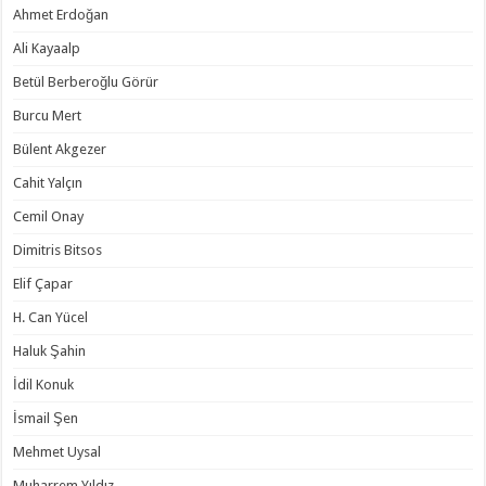
Ahmet Erdoğan
Ali Kayaalp
Betül Berberoğlu Görür
Burcu Mert
Bülent Akgezer
Cahit Yalçın
Cemil Onay
Dimitris Bitsos
Elif Çapar
H. Can Yücel
Haluk Şahin
İdil Konuk
İsmail Şen
Mehmet Uysal
Muharrem Yıldız