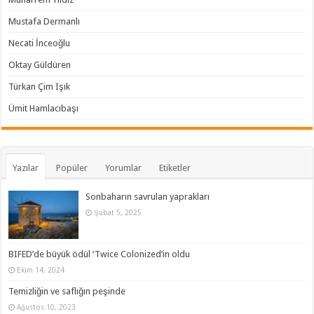
Mustafa Dermanlı
Necati İnceoğlu
Oktay Güldüren
Türkan Çim Işık
Ümit Hamlacıbaşı
Yazılar
Popüler
Yorumlar
Etiketler
Sonbaharın savrulan yaprakları
Şubat 5, 2025
BIFED’de büyük ödül ‘Twice Colonized’in oldu
Ekim 14, 2024
Temizliğin ve saflığın peşinde
Ağustos 10, 2023