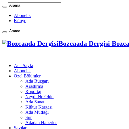
Abonelik
Künye
Bozcaada Dergisi Bozcaa
Ana Sayfa
Abonelik
Özel Bölümler
Ada Rüzgarı
Araştırma
Röportaj
Neydi Ne Oldu
Ada Sanatı
Kültür Kargası
Ada Mutfağı
Şiir
Adadan Haberler
Sayılar