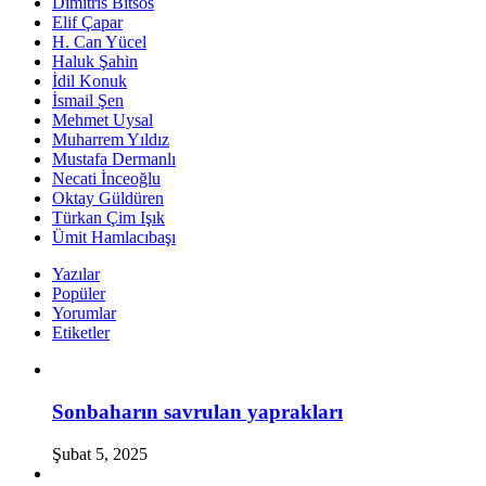
Dimitris Bitsos
Elif Çapar
H. Can Yücel
Haluk Şahin
İdil Konuk
İsmail Şen
Mehmet Uysal
Muharrem Yıldız
Mustafa Dermanlı
Necati İnceoğlu
Oktay Güldüren
Türkan Çim Işık
Ümit Hamlacıbaşı
Yazılar
Popüler
Yorumlar
Etiketler
Sonbaharın savrulan yaprakları
Şubat 5, 2025