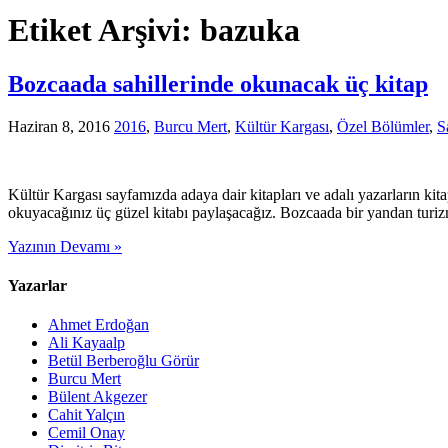
Etiket Arşivi:
bazuka
Bozcaada sahillerinde okunacak üç kitap
Haziran 8, 2016
2016
,
Burcu Mert
,
Kültür Kargası
,
Özel Bölümler
,
S
Kültür Kargası sayfamızda adaya dair kitapları ve adalı yazarların kita
okuyacağınız üç güzel kitabı paylaşacağız. Bozcaada bir yandan turizm
Yazının Devamı »
Yazarlar
Ahmet Erdoğan
Ali Kayaalp
Betül Berberoğlu Görür
Burcu Mert
Bülent Akgezer
Cahit Yalçın
Cemil Onay