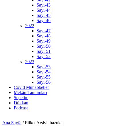
Sayı-43
Sayı-44
Sayı-45
Sayı-46
2022
Sayı-47
Sayı-48
Sayı-49
Sayı-50
Sayı-51
Sayı-52
2023
Sayı-53
Sayı-54
Sayı-55
Sayı-56
Covid Muhabbetler
Mekân Tanıtımları
Sepetim
Dükkan
Podcast
Ana Sayfa
/
Etiket Arşivi: bazuka