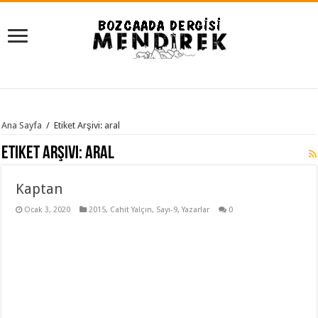
Ana Sayfa
/
Etiket Arşivi: aral
Etiket Arşivi:
aral
Kaptan
Ocak 3, 2020
2015
,
Cahit Yalçın
,
Sayı-9
,
Yazarlar
0