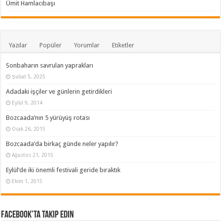
Ümit Hamlacıbaşı
Yazılar
Popüler
Yorumlar
Etiketler
Sonbaharın savrulan yaprakları
Şubat 5, 2025
Adadaki işçiler ve günlerin getirdikleri
Eylül 9, 2014
Bozcaada’nın 5 yürüyüş rotası
Ocak 26, 2015
Bozcaada’da birkaç günde neler yapılır?
Ağustos 21, 2015
Eylül’de iki önemli festivali geride bıraktık
Ekim 1, 2015
Facebook’ta Takip Edin