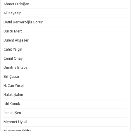
Ahmet Erdoğan
Ali Kayaalp
Betül Berberoğlu Görür
Burcu Mert
Bülent Akgezer
Cahit Yalçın
Cemil Onay
Dimitris Bitsos
Elif Çapar
H. Can Yücel
Haluk Şahin
İdil Konuk
İsmail Şen
Mehmet Uysal
Muharrem Yıldız