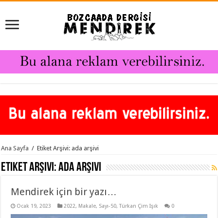
Ana Sayfa
/
Etiket Arşivi: ada arşivi
Etiket Arşivi:
ada arşivi
Mendirek için bir yazı…
Ocak 19, 2023
2022
,
Makale
,
Sayı-50
,
Türkan Çim Işık
0