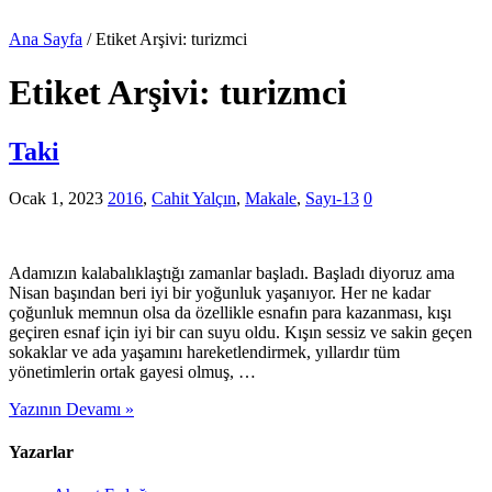
Ana Sayfa
/
Etiket Arşivi: turizmci
Etiket Arşivi:
turizmci
Taki
Ocak 1, 2023
2016
,
Cahit Yalçın
,
Makale
,
Sayı-13
0
Adamızın kalabalıklaştığı zamanlar başladı. Başladı diyoruz ama
Nisan başından beri iyi bir yoğunluk yaşanıyor. Her ne kadar
çoğunluk memnun olsa da özellikle esnafın para kazanması, kışı
geçiren esnaf için iyi bir can suyu oldu. Kışın sessiz ve sakin geçen
sokaklar ve ada yaşamını hareketlendirmek, yıllardır tüm
yönetimlerin ortak gayesi olmuş, …
Yazının Devamı »
Yazarlar