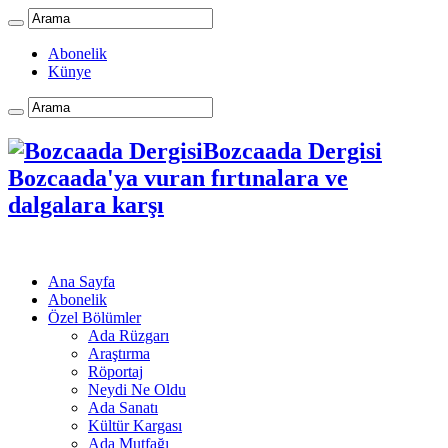
Abonelik
Künye
Bozcaada Dergisi
Bozcaada'ya vuran fırtınalara ve
dalgalara karşı
Ana Sayfa
Abonelik
Özel Bölümler
Ada Rüzgarı
Araştırma
Röportaj
Neydi Ne Oldu
Ada Sanatı
Kültür Kargası
Ada Mutfağı