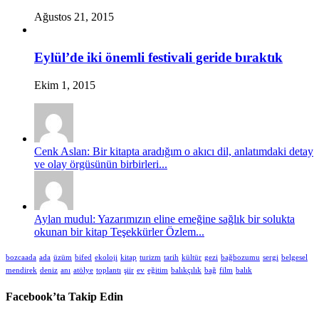
Ağustos 21, 2015
Eylül’de iki önemli festivali geride bıraktık
Ekim 1, 2015
Cenk Aslan: Bir kitapta aradığım o akıcı dil, anlatımdaki detay
ve olay örgüsünün birbirleri...
Aylan mudul: Yazarımızın eline emeğine sağlık bir solukta
okunan bir kitap Teşekkürler Özlem...
bozcaada
ada
üzüm
bifed
ekoloji
kitap
turizm
tarih
kültür
gezi
bağbozumu
sergi
belgesel
mendirek
deniz
anı
atölye
toplantı
şiir
ev
eğitim
balıkçılık
bağ
film
balık
Facebook’ta Takip Edin