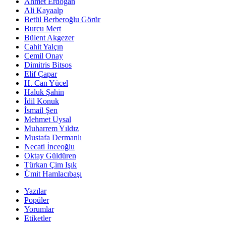
Ahmet Erdoğan
Ali Kayaalp
Betül Berberoğlu Görür
Burcu Mert
Bülent Akgezer
Cahit Yalçın
Cemil Onay
Dimitris Bitsos
Elif Çapar
H. Can Yücel
Haluk Şahin
İdil Konuk
İsmail Şen
Mehmet Uysal
Muharrem Yıldız
Mustafa Dermanlı
Necati İnceoğlu
Oktay Güldüren
Türkan Çim Işık
Ümit Hamlacıbaşı
Yazılar
Popüler
Yorumlar
Etiketler