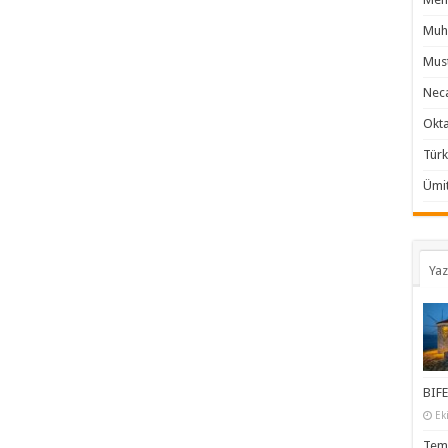
Muha
Must
Neca
Okta
Türk
Ümit
Yaz
BIFE
Ek
Temi