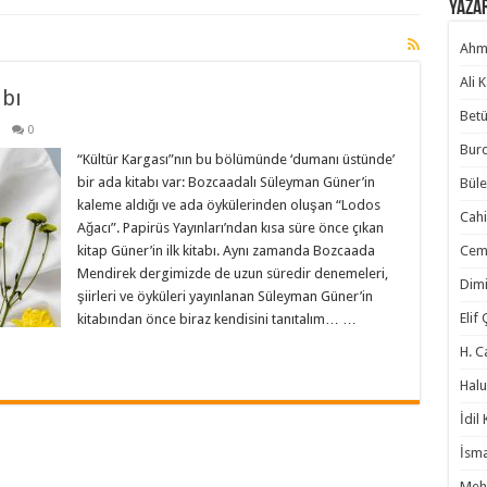
Yaza
Ahm
Ali 
abı
Betü
0
Burc
“Kültür Kargası”nın bu bölümünde ‘dumanı üstünde’
bir ada kitabı var: Bozcaadalı Süleyman Güner’in
Büle
kaleme aldığı ve ada öykülerinden oluşan “Lodos
Cahi
Ağacı”. Papirüs Yayınları’ndan kısa süre önce çıkan
kitap Güner’in ilk kitabı. Aynı zamanda Bozcaada
Cem
Mendirek dergimizde de uzun süredir denemeleri,
Dimi
şiirleri ve öyküleri yayınlanan Süleyman Güner’in
Elif
kitabından önce biraz kendisini tanıtalım… …
H. C
Halu
İdil
İsma
Meh