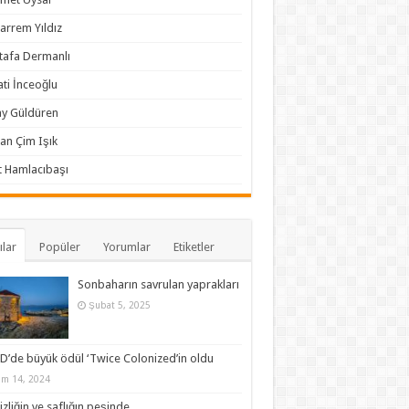
rrem Yıldız
afa Dermanlı
ti İnceoğlu
y Güldüren
an Çim Işık
 Hamlacıbaşı
ılar
Popüler
Yorumlar
Etiketler
Sonbaharın savrulan yaprakları
Şubat 5, 2025
D’de büyük ödül ‘Twice Colonized’in oldu
im 14, 2024
zliğin ve saflığın peşinde