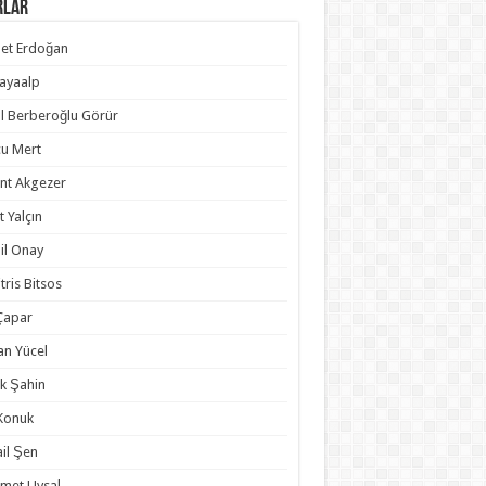
rlar
et Erdoğan
Kayaalp
l Berberoğlu Görür
u Mert
nt Akgezer
t Yalçın
il Onay
tris Bitsos
 Çapar
an Yücel
k Şahin
 Konuk
il Şen
met Uysal