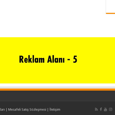
ları
|
Mesafeli Satış Sözleşmesi
|
İletişim