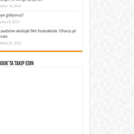
ustos 10, 2023
ye gidiyoruz?
ustos 9, 2023
aada’nın ekolojik film festivalinde 10’uncu yıl
canı
mmuz 25, 2023
ook’ta Takip Edin