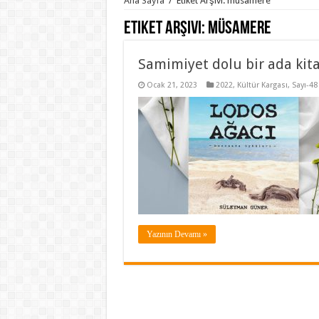
Ana Sayfa
/
Etiket Arşivi: müsamere
Etiket Arşivi:
müsamere
Samimiyet dolu bir ada kit
Ocak 21, 2023
2022
,
Kültür Kargası
,
Sayı-48
Yazının Devamı »