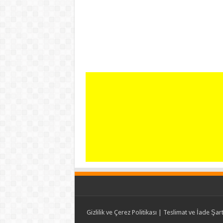
Gizlilik ve Çerez Politikası
|
Teslimat ve İade Şart