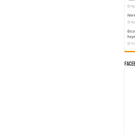
Ağ
Nere
Ağ
Bozc
heye
Te
Faceb