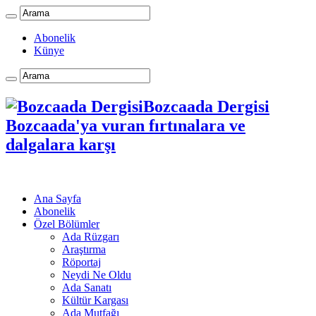
Abonelik
Künye
Bozcaada Dergisi
Bozcaada'ya vuran fırtınalara ve
dalgalara karşı
Ana Sayfa
Abonelik
Özel Bölümler
Ada Rüzgarı
Araştırma
Röportaj
Neydi Ne Oldu
Ada Sanatı
Kültür Kargası
Ada Mutfağı