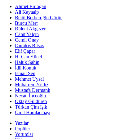
Ahmet Erdoğan
Ali Kayaalp
Betül Berberoğlu Görür
Burcu Mert
Bülent Akgezer
Cahit Yalçın
Cemil Onay
Dimitris Bitsos
Elif Çapar
H. Can Yücel
Haluk Şahin
İdil Konuk
İsmail Şen
Mehmet Uysal
Muharrem Yıldız
Mustafa Dermanlı
Necati İnceoğlu
Oktay Güldüren
Türkan Çim Işık
Ümit Hamlacıbaşı
Yazılar
Popüler
Yorumlar