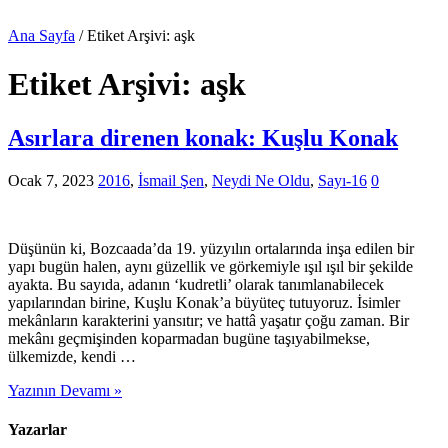
Ana Sayfa
/
Etiket Arşivi: aşk
Etiket Arşivi:
aşk
Asırlara direnen konak: Kuşlu Konak
Ocak 7, 2023
2016
,
İsmail Şen
,
Neydi Ne Oldu
,
Sayı-16
0
Düşünün ki, Bozcaada’da 19. yüzyılın ortalarında inşa edilen bir
yapı bugün halen, aynı güzellik ve görkemiyle ışıl ışıl bir şekilde
ayakta. Bu sayıda, adanın ‘kudretli’ olarak tanımlanabilecek
yapılarından birine, Kuşlu Konak’a büyüteç tutuyoruz. İsimler
mekânların karakterini yansıtır; ve hattâ yaşatır çoğu zaman. Bir
mekânı geçmişinden koparmadan bugüne taşıyabilmekse,
ülkemizde, kendi …
Yazının Devamı »
Yazarlar