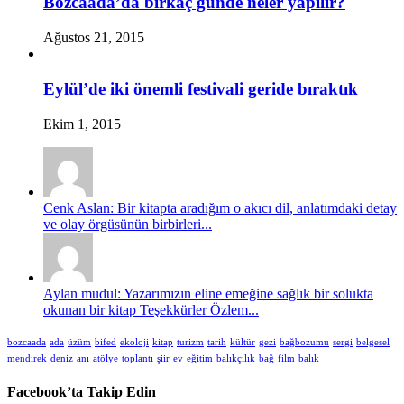
Bozcaada’da birkaç günde neler yapılır?
Ağustos 21, 2015
Eylül’de iki önemli festivali geride bıraktık
Ekim 1, 2015
Cenk Aslan: Bir kitapta aradığım o akıcı dil, anlatımdaki detay
ve olay örgüsünün birbirleri...
Aylan mudul: Yazarımızın eline emeğine sağlık bir solukta
okunan bir kitap Teşekkürler Özlem...
bozcaada
ada
üzüm
bifed
ekoloji
kitap
turizm
tarih
kültür
gezi
bağbozumu
sergi
belgesel
mendirek
deniz
anı
atölye
toplantı
şiir
ev
eğitim
balıkçılık
bağ
film
balık
Facebook’ta Takip Edin