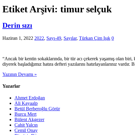
Etiket Arşivi:
timur selçuk
Derin sızı
Haziran 1, 2022
2022
,
Sayı-49
,
Sayılar
,
Türkan Çim Işık
0
“Ancak bir kentin sokaklarında, bir tür acı çekerek yaşamış olan biri, 
diyerek başladığımız hatıra defteri yazılarını hatırlayanlarınız vardır.
Yazının Devamı »
Yazarlar
Ahmet Erdoğan
Ali Kayaalp
Betül Berberoğlu Görür
Burcu Mert
Bülent Akgezer
Cahit Yalçın
Cemil Onay