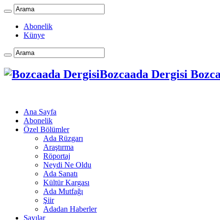
Abonelik
Künye
Bozcaada Dergisi Bozcaa
Ana Sayfa
Abonelik
Özel Bölümler
Ada Rüzgarı
Araştırma
Röportaj
Neydi Ne Oldu
Ada Sanatı
Kültür Kargası
Ada Mutfağı
Şiir
Adadan Haberler
Sayılar