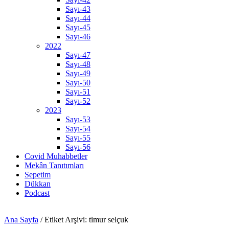
Sayı-43
Sayı-44
Sayı-45
Sayı-46
2022
Sayı-47
Sayı-48
Sayı-49
Sayı-50
Sayı-51
Sayı-52
2023
Sayı-53
Sayı-54
Sayı-55
Sayı-56
Covid Muhabbetler
Mekân Tanıtımları
Sepetim
Dükkan
Podcast
Ana Sayfa
/
Etiket Arşivi: timur selçuk