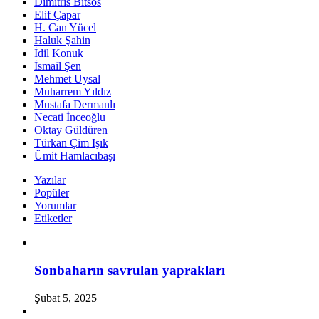
Dimitris Bitsos
Elif Çapar
H. Can Yücel
Haluk Şahin
İdil Konuk
İsmail Şen
Mehmet Uysal
Muharrem Yıldız
Mustafa Dermanlı
Necati İnceoğlu
Oktay Güldüren
Türkan Çim Işık
Ümit Hamlacıbaşı
Yazılar
Popüler
Yorumlar
Etiketler
Sonbaharın savrulan yaprakları
Şubat 5, 2025