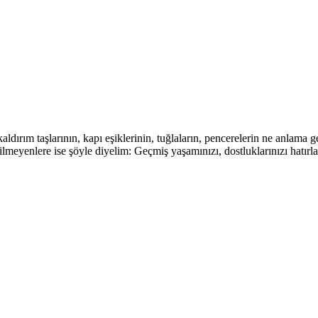
kaldırım taşlarının, kapı eşiklerinin, tuğlaların, pencerelerin ne anlama
 Bilmeyenlere ise şöyle diyelim: Geçmiş yaşamınızı, dostluklarınızı hatır