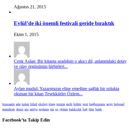
Ağustos 21, 2015
Eylül’de iki önemli festivali geride bıraktık
Ekim 1, 2015
Cenk Aslan: Bir kitapta aradığım o akıcı dil, anlatımdaki detay
ve olay örgüsünün birbirleri...
Aylan mudul: Yazarımızın eline emeğine sağlık bir solukta
okunan bir kitap Teşekkürler Özlem...
bozcaada
ada
üzüm
bifed
ekoloji
kitap
turizm
tarih
kültür
gezi
bağbozumu
sergi
belgesel
mendirek
deniz
anı
atölye
toplantı
şiir
ev
eğitim
balıkçılık
bağ
film
balık
Facebook’ta Takip Edin