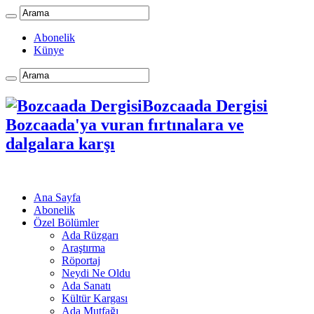
Abonelik
Künye
Bozcaada Dergisi
Bozcaada'ya vuran fırtınalara ve
dalgalara karşı
Ana Sayfa
Abonelik
Özel Bölümler
Ada Rüzgarı
Araştırma
Röportaj
Neydi Ne Oldu
Ada Sanatı
Kültür Kargası
Ada Mutfağı