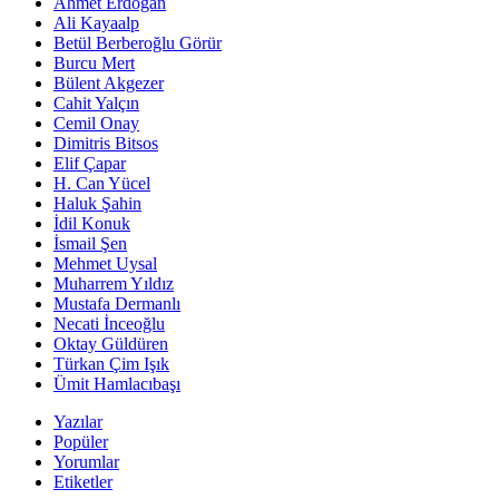
Ahmet Erdoğan
Ali Kayaalp
Betül Berberoğlu Görür
Burcu Mert
Bülent Akgezer
Cahit Yalçın
Cemil Onay
Dimitris Bitsos
Elif Çapar
H. Can Yücel
Haluk Şahin
İdil Konuk
İsmail Şen
Mehmet Uysal
Muharrem Yıldız
Mustafa Dermanlı
Necati İnceoğlu
Oktay Güldüren
Türkan Çim Işık
Ümit Hamlacıbaşı
Yazılar
Popüler
Yorumlar
Etiketler