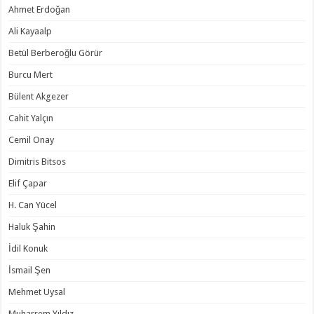
Ahmet Erdoğan
Ali Kayaalp
Betül Berberoğlu Görür
Burcu Mert
Bülent Akgezer
Cahit Yalçın
Cemil Onay
Dimitris Bitsos
Elif Çapar
H. Can Yücel
Haluk Şahin
İdil Konuk
İsmail Şen
Mehmet Uysal
Muharrem Yıldız