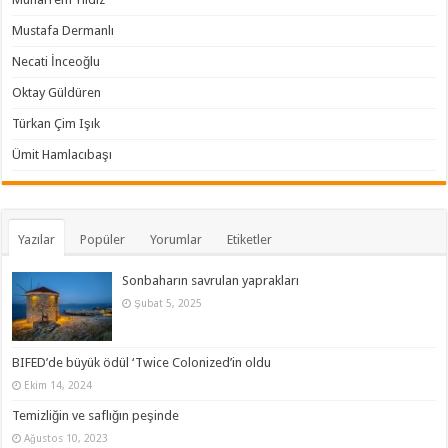
Mustafa Dermanlı
Necati İnceoğlu
Oktay Güldüren
Türkan Çim Işık
Ümit Hamlacıbaşı
Yazılar
Popüler
Yorumlar
Etiketler
Sonbaharın savrulan yaprakları
Şubat 5, 2025
BIFED’de büyük ödül ‘Twice Colonized’in oldu
Ekim 14, 2024
Temizliğin ve saflığın peşinde
Ağustos 10, 2023