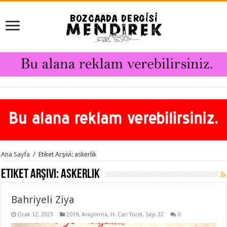
Ana Sayfa
/
Etiket Arşivi: askerlik
Etiket Arşivi:
askerlik
Bahriyeli Ziya
Ocak 12, 2023
2019
,
Araştırma
,
H. Can Yücel
,
Sayı-32
0