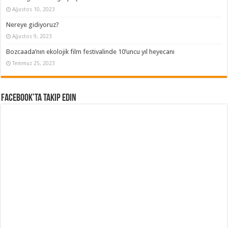
Ağustos 10, 2023
Nereye gidiyoruz?
Ağustos 9, 2023
Bozcaada’nın ekolojik film festivalinde 10’uncu yıl heyecanı
Temmuz 25, 2023
Facebook’ta Takip Edin