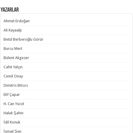
Yazarlar
Ahmet Erdoğan
Ali Kayaalp
Betül Berberoğlu Görür
Burcu Mert
Bülent Akgezer
Cahit Yalçın
Cemil Onay
Dimitris Bitsos
Elif Çapar
H. Can Yücel
Haluk Şahin
İdil Konuk
İsmail Şen