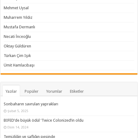
Mehmet Uysal
Muharrem Yıldız
Mustafa Dermanlı
Necati İnceoğlu
Oktay Güldüren
Türkan Çim Işık
Ümit Hamlacıbaşı
Yazılar
Popüler
Yorumlar
Etiketler
Sonbaharın savrulan yaprakları
Şubat 5, 2025
BIFED’de büyük ödül ‘Twice Colonized’in oldu
Ekim 14, 2024
Temizliğin ve saflığın peşinde