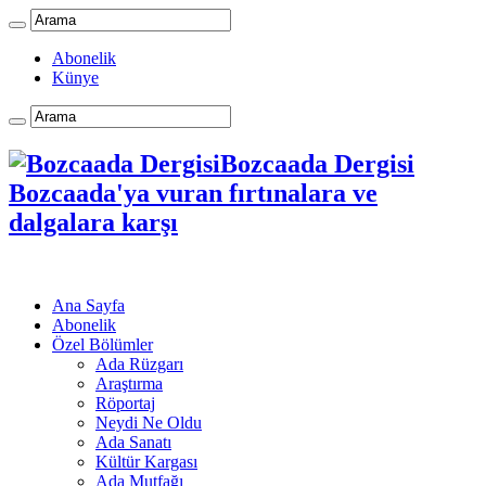
Abonelik
Künye
Bozcaada Dergisi
Bozcaada'ya vuran fırtınalara ve
dalgalara karşı
Ana Sayfa
Abonelik
Özel Bölümler
Ada Rüzgarı
Araştırma
Röportaj
Neydi Ne Oldu
Ada Sanatı
Kültür Kargası
Ada Mutfağı