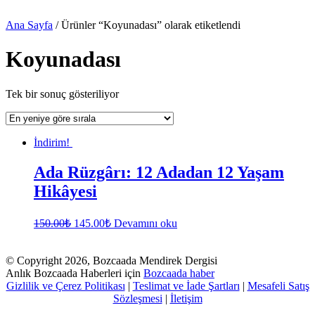
Ana Sayfa
/ Ürünler “Koyunadası” olarak etiketlendi
Koyunadası
Tek bir sonuç gösteriliyor
İndirim!
Ada Rüzgârı: 12 Adadan 12 Yaşam
Hikâyesi
150.00
₺
145.00
₺
Devamını oku
© Copyright 2026, Bozcaada Mendirek Dergisi
Anlık Bozcaada Haberleri için
Bozcaada haber
Gizlilik ve Çerez Politikası
|
Teslimat ve İade Şartları
|
Mesafeli Satış
Sözleşmesi
|
İletişim