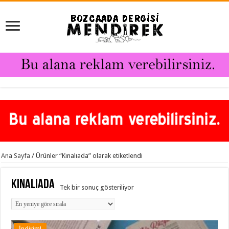
Ana Sayfa
/ Ürünler “Kınalıada” olarak etiketlendi
Kınalıada
Tek bir sonuç gösteriliyor
İndirim!