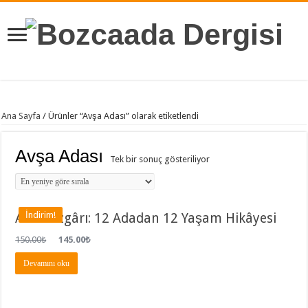
Ana Sayfa
/ Ürünler “Avşa Adası” olarak etiketlendi
Avşa Adası
Tek bir sonuç gösteriliyor
İndirim!
Ada Rüzgârı: 12 Adadan 12 Yaşam Hikâyesi
150.00
₺
145.00
₺
Devamını oku