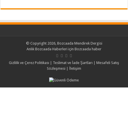
© Copyright 2026, Bozcaada Mendirek Dergisi
Anlık Bozcaada Haberleri için
Bozcaada haber
Gizlilik ve Çerez Politikası
|
Teslimat ve İade Şartları
|
Mesafeli Satış
Sözleşmesi
|
İletişim