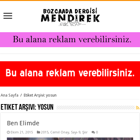
Ana Sayfa
/
Etiket Arşivi: yosun
Etiket Arşivi:
yosun
Ben Elimde
Ekim 21, 2015
2015
,
Cemil Onay
,
Sayı-9
,
Şiir
0