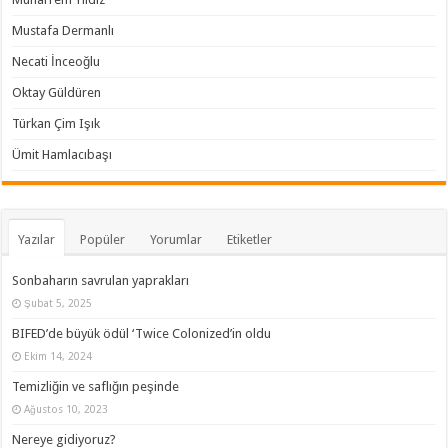
Mustafa Dermanlı
Necati İnceoğlu
Oktay Güldüren
Türkan Çim Işık
Ümit Hamlacıbaşı
Yazılar
Popüler
Yorumlar
Etiketler
Sonbaharın savrulan yaprakları
Şubat 5, 2025
BIFED’de büyük ödül ‘Twice Colonized’in oldu
Ekim 14, 2024
Temizliğin ve saflığın peşinde
Ağustos 10, 2023
Nereye gidiyoruz?