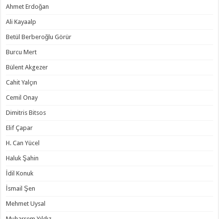
Ahmet Erdoğan
Ali Kayaalp
Betül Berberoğlu Görür
Burcu Mert
Bülent Akgezer
Cahit Yalçın
Cemil Onay
Dimitris Bitsos
Elif Çapar
H. Can Yücel
Haluk Şahin
İdil Konuk
İsmail Şen
Mehmet Uysal
Muharrem Yıldız