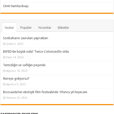
Ümit Hamlacıbaşı
Yazılar
Popüler
Yorumlar
Etiketler
Sonbaharın savrulan yaprakları
Şubat 5, 2025
BIFED’de büyük ödül ‘Twice Colonized’in oldu
Ekim 14, 2024
Temizliğin ve saflığın peşinde
Ağustos 10, 2023
Nereye gidiyoruz?
Ağustos 9, 2023
Bozcaada’nın ekolojik film festivalinde 10’uncu yıl heyecanı
Temmuz 25, 2023