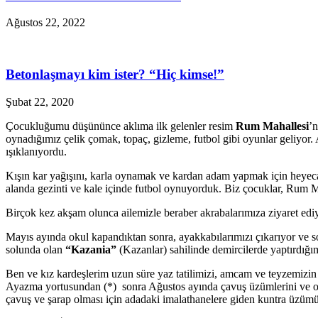
Ağustos 22, 2022
Betonlaşmayı kim ister? “Hiç kimse!”
Şubat 22, 2020
Çocukluğumu düşününce aklıma ilk gelenler resim
Rum Mahallesi
’
oynadığımız çelik çomak, topaç, gizleme, futbol gibi oyunlar geliyor
ışıklanıyordu.
Kışın kar yağışını, karla oynamak ve kardan adam yapmak için heyecan
alanda gezinti ve kale içinde futbol oynuyorduk. Biz çocuklar, Rum 
Birçok kez akşam olunca ailemizle beraber akrabalarımıza ziyaret ediy
Mayıs ayında okul kapandıktan sonra, ayakkabılarımızı çıkarıyor ve s
solunda olan
“Kazania”
(Kazanlar) sahilinde demircilerde yaptırdığı
Ben ve kız kardeşlerim uzun süre yaz tatilimizi, amcam ve teyzemiz
Ayazma yortusundan (*) sonra Ağustos ayında çavuş üzümlerini ve onda
çavuş ve şarap olması için adadaki imalathanelere giden kuntra üzümü