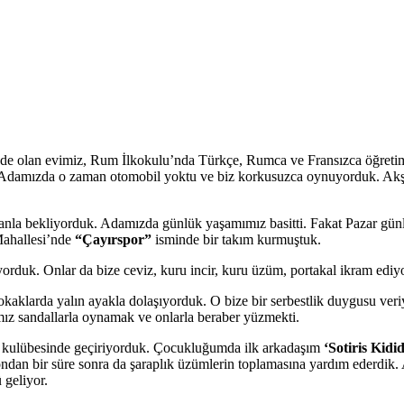
nde olan evimiz, Rum İlkokulu’nda Türkçe, Rumca ve Fransızca öğretim,
. Adamızda o zaman otomobil yoktu ve biz korkusuzca oynuyorduk. Akşam 
la bekliyorduk. Adamızda günlük yaşamımız basitti. Fakat Pazar günler
Mahallesi’nde
“Çayırspor”
isminde bir takım kurmuştuk.
orduk. Onlar da bize ceviz, kuru incir, kuru üzüm, portakal ikram ediy
okaklarda yalın ayakla dolaşıyorduk. O bize bir serbestlik duygusu ve
mız sandallarla oynamak ve onlarla beraber yüzmekti.
in kulübesinde geçiriyorduk. Çocukluğumda ilk arkadaşım
‘Sotiris Kidid
n bir süre sonra da şaraplık üzümlerin toplamasına yardım ederdik. Ak
 geliyor.