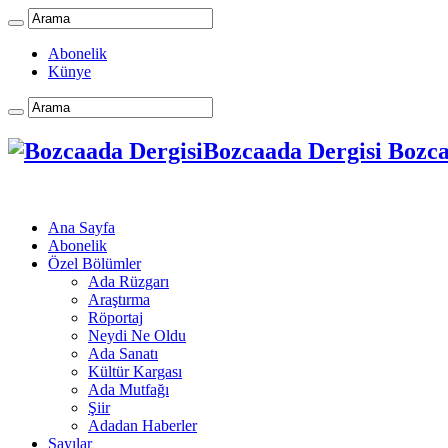
Abonelik
Künye
Bozcaada Dergisi Bozcaa
Ana Sayfa
Abonelik
Özel Bölümler
Ada Rüzgarı
Araştırma
Röportaj
Neydi Ne Oldu
Ada Sanatı
Kültür Kargası
Ada Mutfağı
Şiir
Adadan Haberler
Sayılar