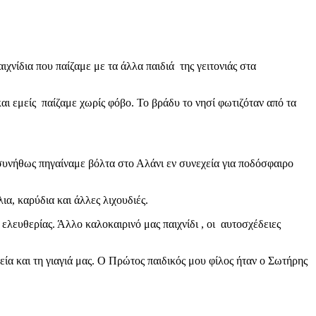
χνίδια που παίζαμε με τα άλλα παιδιά της γειτονιάς στα
 εμείς παίζαμε χωρίς φόβο. Το βράδυ το νησί φωτιζόταν από τα
συνήθως πηγαίναμε βόλτα στο Αλάνι εν συνεχεία για ποδόσφαιρο
α, καρύδια και άλλες λιχουδιές.
ελευθερίας. Άλλο καλοκαιρινό μας παιχνίδι , οι αυτοσχέδειες
ία και τη γιαγιά μας. Ο Πρώτος παιδικός μου φίλος ήταν ο Σωτήρης