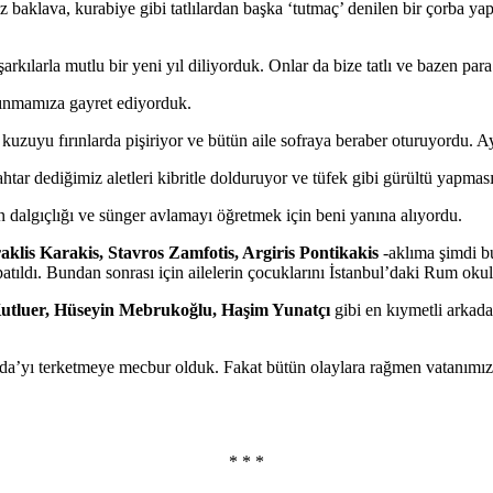
aklava, kurabiye gibi tatlılardan başka ‘tutmaç’ denilen bir çorba ya
arkılarla mutlu bir yeni yıl diliyorduk. Onlar da bize tatlı ve bazen par
anınmamıza gayret ediyorduk.
uzuyu fırınlarda pişiriyor ve bütün aile sofraya beraber oturuyordu. A
htar dediğimiz aletleri kibritle dolduruyor ve tüfek gibi gürültü yapmas
dalgıçlığı ve sünger avlamayı öğretmek için beni yanına alıyordu.
raklis Karakis, Stavros Zamfotis, Argiris Pontikakis
-aklıma şimdi b
atıldı. Bundan sonrası için ailelerin çocuklarını İstanbul’daki Rum okul
Kutluer, Hüseyin Mebrukoğlu, Haşim Yunatçı
gibi en kıymetli arkada
caada’yı terketmeye mecbur olduk. Fakat bütün olaylara rağmen vatanım
* * *