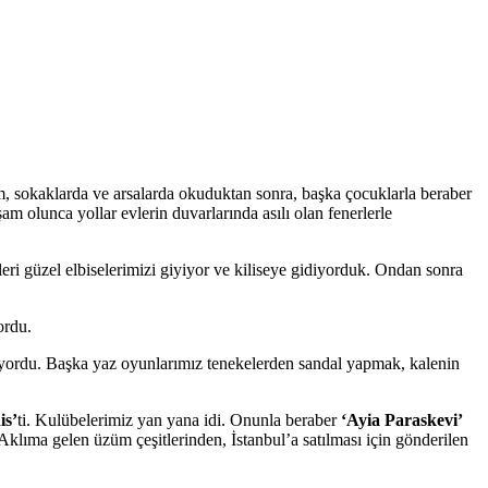
 sokaklarda ve arsalarda okuduktan sonra, başka çocuklarla beraber
olunca yollar evlerin duvarlarında asılı olan fenerlerle
i güzel elbiselerimizi giyiyor ve kiliseye gidiyorduk. Ondan sonra
ordu.
riyordu. Başka yaz oyunlarımız tenekelerden sandal yapmak, kalenin
is’
ti. Kulübelerimiz yan yana idi. Onunla beraber
‘Ayia Paraskevi’
lıma gelen üzüm çeşitlerinden, İstanbul’a satılması için gönderilen