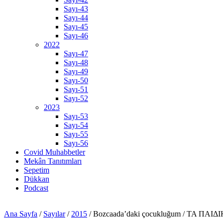
Sayı-43
Sayı-44
Sayı-45
Sayı-46
2022
Sayı-47
Sayı-48
Sayı-49
Sayı-50
Sayı-51
Sayı-52
2023
Sayı-53
Sayı-54
Sayı-55
Sayı-56
Covid Muhabbetler
Mekân Tanıtımları
Sepetim
Dükkan
Podcast
Ana Sayfa
/
Sayılar
/
2015
/
Bozcaada’daki çocukluğum / ΤΑ Π