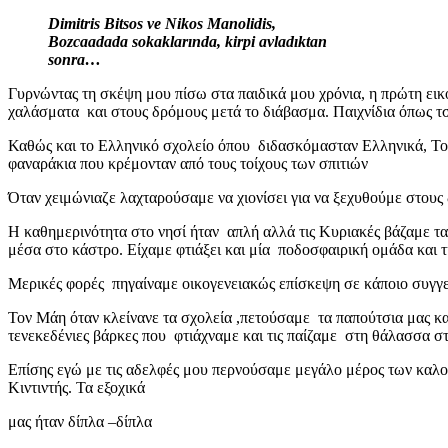
Dimitris Bitsos ve Nikos Manolidis,
Bozcaadada sokaklarında, kirpi avladıktan
sonra…
Γυρνώντας τη σκέψη μου πίσω στα παιδικά μου χρόνια, η πρώτη εικόν
χαλάσματα και στους δρόμους μετά το διάβασμα. Παιχνίδια όπως τσ
Καθώς και το Ελληνικό σχολείο όπου διδασκόμασταν Ελληνικά, Του
φαναράκια που κρέμονταν από τους τοίχους των σπιτιών
Όταν χειμώνιαζε λαχταρούσαμε να χιονίσει για να ξεχυθούμε στους
Η καθημερινότητα στο νησί ήταν απλή αλλά τις Κυριακές βάζαμε τα
μέσα στο κάστρο. Είχαμε φτιάξει και μία ποδοσφαιρική ομάδα και τ
Μερικές φορές πηγαίναμε οικογενειακώς επίσκεψη σε κάποιο συγγενι
Τον Μάη όταν κλείνανε τα σχολεία ,πετούσαμε τα παπούτσια μας και
τενεκεδένιες βάρκες που φτιάχναμε και τις παίζαμε στη θάλασσα σ
Επίσης εγώ με τις αδελφές μου περνούσαμε μεγάλο μέρος των καλοκα
Κιντιντής. Τα εξοχικά
μας ήταν δίπλα –δίπλα