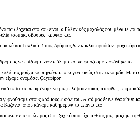
α που έρχεται στο νου είναι ο Ελληνικός μαχαλάς που μέναμε ,τα παι
ελίκ τσομάκ, σβούρες ,κρυφτό κ.α.
ρκικά και Γαλλικά .Στους δρόμους δεν κυκλοφορούσαν τροχοφόρα και
 δρόμους να παίξουμε χιονοπόλεμο και να φτιάξουμε χιονάνθρωπο.
 καλά μας ρούχα και πηγαίναμε οικογενειακώς στην εκκλησία. Μετά 
ην είχαμε ονομάσει Çayırsipor.
κό σπίτι και περιμέναμε να μας φιλέψουν σύκα, σταφίδες, πορτοκάλι
 γυρνούσαμε στους δρόμους ξυπόλιτοι . Αυτό μας έδινε ένα αίσθημα 
τα Καζάνια όπου κάναμε καθημερινά το μπάνιο μας
ιρινών διακοπών μας στο εξοχικό που είχε ο θείος μας μαζί με τη θε