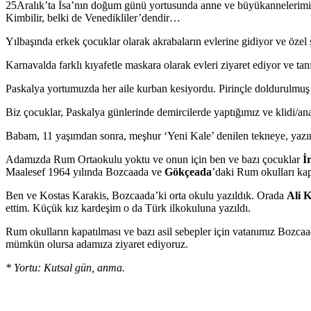
25Aralık’ta İsa’nın doğum günü yortusunda anne ve büyükannelerimiz b
Kimbilir, belki de Venedikliler’dendir…
Yılbaşında erkek çocuklar olarak akrabaların evlerine gidiyor ve özel ş
Karnavalda farklı kıyafetle maskara olarak evleri ziyaret ediyor ve t
Paskalya yortumuzda her aile kurban kesiyordu. Pirinçle doldurulmuş k
Biz çocuklar, Paskalya günlerinde demircilerde yaptığımız ve klidi/ana
Babam, 11 yaşımdan sonra, meşhur ‘Yeni Kale’ denilen tekneye, yazın 
Adamızda Rum Ortaokulu yoktu ve onun için ben ve bazı çocuklar
İ
Maalesef 1964 yılında Bozcaada ve
Gökçeada
’daki Rum okulları kap
Ben ve Kostas Karakis, Bozcaada’ki orta okulu yazıldık. Orada
Ali 
ettim. Küçük kız kardeşim o da Türk ilkokuluna yazıldı.
Rum okulların kapatılması ve bazı asil sebepler için vatanımız Boz
mümkün olursa adamıza ziyaret ediyoruz.
* Yortu: Kutsal gün, anma.