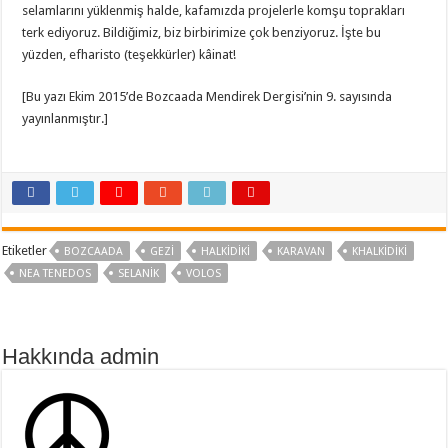
selamlarını yüklenmiş halde, kafamızda projelerle komşu toprakları
terk ediyoruz. Bildiğimiz, biz birbirimize çok benziyoruz. İşte bu
yüzden, efharisto (teşekkürler) kâinat!
[Bu yazı Ekim 2015’de Bozcaada Mendirek Dergisi’nin 9. sayısında
yayınlanmıştır.]
Etiketler
BOZCAADA
GEZI
HALKIDIKI
KARAVAN
KHALKIDIKI
NEA TENEDOS
SELANIK
VOLOS
Hakkında admin