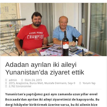
Adadan ayrılan iki aileyi
Yunanistan’da ziyaret ettik
admin
Ekim 24, 2015
2015
,
Araştırma
,
Burcu Mert
,
Mustafa Dermanlı
,
Sayı-9
Yorum Yap
2,762 Görünümler
Yunanistan’a yaptığımız gezi aynı zamanda uzun yıllar evvel
Bozcaada’dan ayrılan iki aileyi ziyaretimizi de kapsıyordu. Bu
dergi hikâyeler biriktirmek üzerine varsa, bu iki ailenin bize