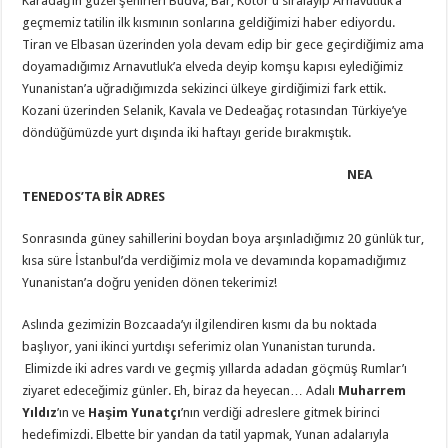
Karadağ’ın güzel şehirleri Budva, Bar, Kotor’u sıralayıp Arnavutluk’a
geçmemiz tatilin ilk kısmının sonlarına geldiğimizi haber ediyordu.
Tiran ve Elbasan üzerinden yola devam edip bir gece geçirdiğimiz ama
doyamadığımız Arnavutluk’a elveda deyip komşu kapısı eylediğimiz
Yunanistan’a uğradığımızda sekizinci ülkeye girdiğimizi fark ettik.
Kozani üzerinden Selanik, Kavala ve Dedeağaç rotasından Türkiye’ye
döndüğümüzde yurt dışında iki haftayı geride bırakmıştık.
NEA
TENEDOS’TA BİR ADRES
Sonrasında güney sahillerini boydan boya arşınladığımız 20 günlük tur,
kısa süre İstanbul’da verdiğimiz mola ve devamında kopamadığımız
Yunanistan’a doğru yeniden dönen tekerimiz!
Aslında gezimizin Bozcaada’yı ilgilendiren kısmı da bu noktada
başlıyor, yani ikinci yurtdışı seferimiz olan Yunanistan turunda.
Elimizde iki adres vardı ve geçmiş yıllarda adadan göçmüş Rumlar’ı
ziyaret edeceğimiz günler. Eh, biraz da heyecan… Adalı
Muharrem
Yıldız
’ın ve
Haşim Yunatçı
’nın verdiği adreslere gitmek birinci
hedefimizdi. Elbette bir yandan da tatil yapmak, Yunan adalarıyla