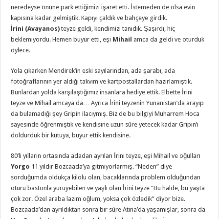
neredeyse önüne park ettiğimizi işaret etti. İstemeden de olsa evin
kapısına kadar gelmiştik. Kapıyı çaldık ve bahçeye girdik.
İrini
(Avayanos)
teyze geldi, kendimizi tanıdık. Şaşırdı, hiç
beklemiyordu. Hemen buyur etti, eşi
Mihail
amca da geldi ve oturduk
öylece.
Yola çıkarken Mendirek’in eski sayılarından, ada şarabı, ada
fotoğraflarının yer aldığı takvim ve kartpostallardan hazırlamıştık.
Bunlardan yolda karşılaştığımız insanlara hediye ettik. Elbette İrini
teyze ve Mihail amcaya da… Ayrıca İrini teyzenin Yunanistan’da arayıp
da bulamadığı şey Gripin ilacıymış. Biz de bu bilgiyi Muharrem Hoca
sayesinde öğrenmiştik ve kendisine uzun süre yetecek kadar Gripin’i
doldurduk bir kutuya, buyur ettik kendisine.
80’li yılların ortasında adadan ayrılan İrini teyze, eşi Mihail ve oğulları
Yorgo
11 yıldır Bozcaada’ya gitmiyorlarmış. “Neden” diye
sorduğumda oldukça kilolu olan, bacaklarında problem olduğundan
ötürü bastonla yürüyebilen ve yaşlı olan İrini teyze “Bu halde, bu yaşta
çok zor. Özel araba lazım oğlum, yoksa çok özledik” diyor bize.
Bozcaada’dan ayrıldıktan sonra bir süre Atina’da yaşamışlar, sonra da