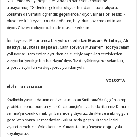
Nea Tenedos’a yerleşmişler. Adadan haberler kendilerine
ulaşıyormuş, “Gidenler, gelenler oluyor, her daim haber alıyoruz,
Stella’nın da vefatını öğrendik geçenlerde,” diyor. Bir ara bir sessizlik
oluyor ve İrini teyze, “Orada doğdum, büyüdüm, özlemez mi insan”
diyor. Gözleri doluyor bahçede oturan herkesin…
İrini teyze ve Mihail amca bizi yolcu ederlerken
Madam Antula
’ya,
Ali
Balcı
’ya,
Mustafa Başkan
’a, Cahit abi’ye ve Muharrem Hoca’ya selam
yolluyorlar. Tam evden ayrılırken de elleriyle yaptıkları zeytinlerden
veriyorlar ‘yedikçe bizi hatırlayın’ diye. Biz de yükleniyoruz selamları,
alıyoruz zeytinleri ve düşüyoruz yeniden yola.
VOLOS’TA
BİZİ BEKLEYEN VAR
Khalkidiki yarım adasının en özel kısmı olan Sinthonia’da üç gün kamp
yaptıktan sonra bundan yıllar önce tanıştığımız aile dostlarımız Dimitris
ve Tina’ya konuk olmak için Selanik’e gidiyoruz. Birlikte Selanik’i üç gün
gezdikten sonra Bozcaada’dan 60’lı yıllarda göçen Bitsos ailesini
ziyaret etmek için Volos kentine, Yunanistan’ın güneyine doğru yola
koyuluyoruz.