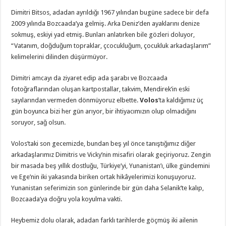
Dimitri Bitsos, adadan ayrıldığı 1967 yılından bugüne sadece bir defa
2009 yılında Bozcaada’ya gelmiş. Arka Deniz’den ayaklarını denize
sokmuş, eskiyi yad etmiş. Bunları anlatırken bile gözleri doluyor,
“Vatanım, doğduğum topraklar, çcocukluğum, çocukluk arkadaşlarım”
kelimelerini dilinden düşürmüyor.
Dimitri amcayı da ziyaret edip ada şarabı ve Bozcaada
fotoğraflarından oluşan kartpostallar, takvim, Mendirek’in eski
sayılarından vermeden dönmüyoruz elbette.
Volos
’ta kaldığımız üç
gün boyunca bizi her gün arıyor, bir ihtiyacımızın olup olmadığını
soruyor, sağ olsun.
Volos’taki son gecemizde, bundan beş yıl önce tanıştığımız diğer
arkadaşlarımız Dimitris ve Vicky’nin misafiri olarak geçiriyoruz. Zengin
bir masada beş yıllık dostluğu, Türkiye’yi, Yunanistan’ı, ülke gündemini
ve Ege’nin iki yakasında biriken ortak hikâyelerimizi konuşuyoruz.
Yunanistan seferimizin son günlerinde bir gün daha Selanik’te kalıp,
Bozcaada’ya doğru yola koyulma vakti.
Heybemiz dolu olarak, adadan farklı tarihlerde göçmüş iki ailenin