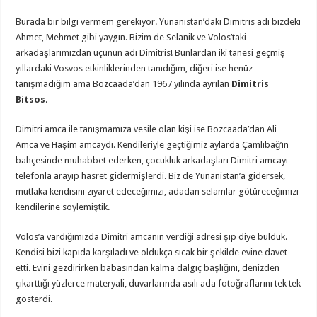
Burada bir bilgi vermem gerekiyor. Yunanistan’daki Dimitris adı bizdeki
Ahmet, Mehmet gibi yaygın. Bizim de Selanik ve Volos’taki
arkadaşlarımızdan üçünün adı Dimitris! Bunlardan iki tanesi geçmiş
yıllardaki Vosvos etkinliklerinden tanıdığım, diğeri ise henüz
tanışmadığım ama Bozcaada’dan 1967 yılında ayrılan
Dimitris
Bitsos
.
Dimitri amca ile tanışmamıza vesile olan kişi ise Bozcaada’dan Ali
Amca ve Haşim amcaydı. Kendileriyle geçtiğimiz aylarda Çamlıbağ’ın
bahçesinde muhabbet ederken, çocukluk arkadaşları Dimitri amcayı
telefonla arayıp hasret gidermişlerdi. Biz de Yunanistan’a gidersek,
mutlaka kendisini ziyaret edeceğimizi, adadan selamlar götüreceğimizi
kendilerine söylemiştik.
Volos’a vardığımızda Dimitri amcanın verdiği adresi şıp diye bulduk.
Kendisi bizi kapıda karşıladı ve oldukça sıcak bir şekilde evine davet
etti. Evini gezdirirken babasından kalma dalgıç başlığını, denizden
çıkarttığı yüzlerce materyali, duvarlarında asılı ada fotoğraflarını tek tek
gösterdi.