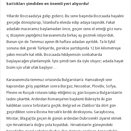
kattıkları şimdiden en önemli yeri alıyordu!
Yıllardır Bozcaada’ya gelip gideriz. Bu sene başında Bozcaada hayalini
gerçeğe dönüştürüp, İstanbul’a elveda edip adaya taşındık. Fakat
adadaki maceramız başlamadan önce, geçen sene el emeği göz nuru
iç dizaynını yaptığımız karavanımızla birkaç ay gezmek istiyorduk.
Bunun için de Temmuz ayının ilk haftası adadan ayrıldık. Ta ki Eylül
sonuna dek gerek Türkiye’de, gerekse yurtdışında 12 bin kilometreye
yakın mesafe kat ettik. Bozcaada hikâyemizin sonbaharda
başlayacağını planlamıştık. İşte şimdi tam da öyle oluyor; adada hayat
bizim için ufak ufak başlıyor…
Karavanımızla temmuz ortasında Bulgaristan’a Hamzabeyli sınır
kapısından giriş yaptıktan sonra Burgaz, Nessebar, Plovdiv, Sofya,
Plevne ve Rusçuk rotasını takip ettiğimiz üç gün boyunca Bulgaristan’ın
tadını çıkarttık. Ardından Romanya’nın başkenti Bükreş’te iki gün
kaldıktan sonra Sırbistan’a geçtik. Belgrad ve Zlatibor’da dört gün
geçirdikten sonra Bosna Hersek’e kırdık direksiyonu. Saraybosna,
Mostar, Blagaj’da geçen iki günün ardından Dubrovnik’i ziyaret etmek
için Hırvatistan’a doğru yola koyulduk. Hırvatistan’ın güneyindeki