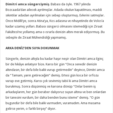
Dimitri amca süngerciymiş
. Babası da öyle. 1967 yılında
Bozcaada’dan ailecek ayrılmışlar. Adada okulun kapatılması, maddi
sıkıntılar adadan ayrılmaları için sebep oluşturmuş. Evlerini satmışlar.
Önce Midilli’ye, sonra Atina’ya, Kos adasına ve nihayetinde de Volos’a
kadar uzamış yolları. Babası süngerci olmasını istemediği için Ziraat
Fakültesi’ne yollamış ama o ısrarla denizin altını merak ediyormuş. Bu
sebeple de Ziraat Mühendisliği yapmamış.
ARKA DENİZ’DEN SUYA DOKUNMAK
Süngerle, denizin altıyla bu kadar haşır neşir olan Dimitri amca ilginç
bir de hikâye anlatıyor bize. Karısı bir gün “Onca senedir denizin
altındasın, bir defa bile balık vurup getirmedin” deyince, Dimitri amca
da “Tamam, yarın getireceğim” demiş. Ertesi gün koca bir orfozu
vurup eve getirmiş. Karısı çok sevinmiş tabii ki ama Dimitri amca
burukmuş. Sonra düşünmüş ve karısına dönüp “Onlar benim iş
arkadaşlarım, her gün beraber dalıyoruz suyun altına ve ben onlardan
bir tanesini vurdum, bir daha benden bunu isteme” demiş. “O gün
bugundür bir defa bile balık vurmadım, vuramadım. Ama masama
gelirse yerim, o farklı birşey” diyor.