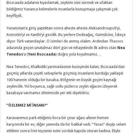
Bozcaada adalarını kıyaslamak, zeytinin izini sürmek ve ufaktan
bildiğimiz Yunanca kelimelerle insanlarla konuşmaya çalışmak çok
keyifliydi.
Yunanistan’a giriş yaptıktan sonra aheste aheste Aleksandroupoli’yi,
Komotini’yi ve Xanthi’yi gezdik. Bu yerlere Dedeağaç, Gümülcine, İskeçe
diyor Türk vatandaşlar. O isimleri de anmış olalım. Ardından Thassos
adasında geçen unutulmaz dört gün ve nihayetinde ilk adres olan
Nea
Tenedos
’a (
Yeni Bozcaada
) doğru yola koyulmamız…
Nea Tenedos, Khalkidiki yarımadasının kuzeyinde kalan, Bozcaada’dan
geçmiş yıllarda çeşitli sebeplerle göçmüş insanların kurduğu yaklaşık
100 hanenin olduğu bir kasaba. Bölgenin en büyük geçim kaynağı
zeytincilik. Yol boyunca, sağlı sollu yüzlerce zeytin ağacını izleyerek
kasabaya varmamız zihnimizde yer etti diyebiliriz.
“ÖZLEMEZ Mİ İNSAN?”
Karavanımızı park ettiğimiz koca bir çınar ağacı altının hemen
karşısında bir ev, diğer yanında da bir bakkal vadı. “Yasas” deyip selam
ettikten sonra İrini teyzenin evini sorduk kapıda oturan kadına. Eliyle